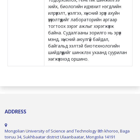
хийх, биологийн идэвхит нэгдлийн
илрүүлэлт, үнэлгээ, хүнсний эрүүл ахуйн
үзүүлэлтүүдийг лабораторийн аргаар
тогтоох зэрэг ажлыг хэрэгжүүлж
байна. Судалгааны зорилго нь эрүүл
мэнд, хүнсний аюулгүй байдал,
байгальд ээлтэй биотехнологийн
шийдлүүдийг шинжлэх ухаанд суурилан
хөгжүүлэхэд оршино.
ADDRESS
Mongolian University of Science and Technology 8th khoroo, Baga
toiruu 34, Sukhbaatar district Ulaanbaatar, Mongolia 14191