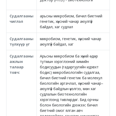
Судалгааны
арьсны микробиом, бичил биетний
чиглэл
генетик, хүнсний чанар аюулгүй
байдал, хаг судлал
Судалгааны
микробиом, генетик, хүнсний чанар
түлхүүр үг
аюулгүй байдал, хаг
Судалгааны
Арьсны микробиом ба хүний өдөр
ажлын
тутмын хэрэглээний химийн
талаар
бодисуудын (гадаргуугийн идэвхт
товч:
бодис) микробиологийн судалгаа,
бичил биетний генетик ба молекул
биологийн аргачлал, хүнсний чанар–
аюулгүй байдлын үнэлгээ, мөн хаг
судлалын биотехнологийн
хэрэглээнд төвлөрдөг. Бид орчны
болон биологийн дээжээс бичил
биетний омог ялган авч
тодорхойлох, генетик шинжилгээ