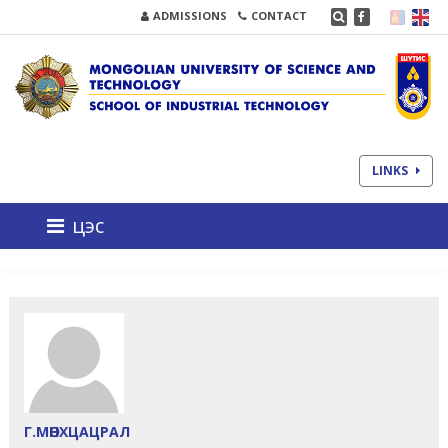
ADMISSIONS
CONTACT
LINKS
цэс
Г.МӨНХЦАЦРАЛ