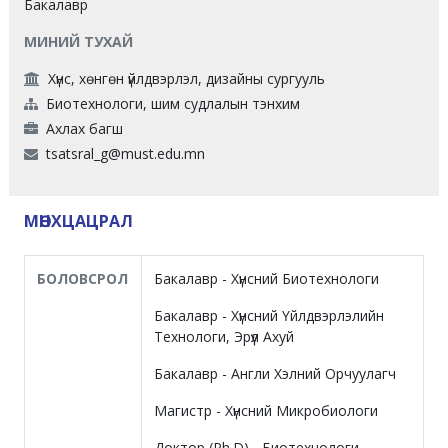
Бакалавр
МИНИЙ ТУХАЙ
Хүнс, хөнгөн үйлдвэрлэл, дизайны сургууль
Биотехнологи, шим судлалын тэнхим
Ахлах багш
tsatsral_g@must.edu.mn
МӨНХЦАЦРАЛ
БОЛОВСРОЛ
Бакалавр - Хүнсний Биотехнологи
Бакалавр - Хүнсний Үйлдвэрлэлийн
Технологи, Эрүүл Ахуй
Бакалавр - Англи Хэлний Орчуулагч
Магистр - Хүнсний Микробиологи
Доктор (Ph.D) - Биотехнологи