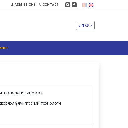
ADMISSIONS
CONTACT
LINKS
MENT
ний технологич инженер
лдвэрлэл үйлчилгээний технологи