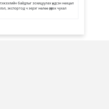
 тэжээлийн байдлыг зохицуулах үндсэн нөхцөл
лэл, экспортод ч эерэг нөлөө үзүүлэх чухал