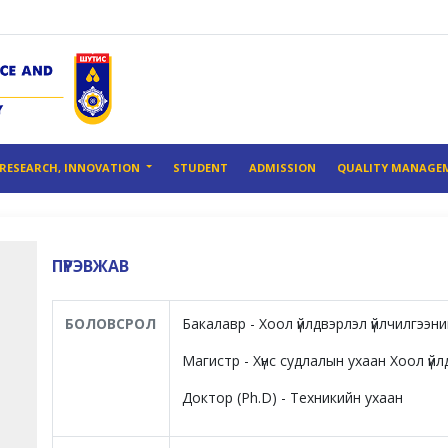
RESEARCH, INNOVATION
STUDENT
ADMISSION
QUALITY MANAGE
ПҮРЭВЖАВ
БОЛОВСРОЛ
Бакалавр - Хоол үйлдвэрлэл үйлчилгээ
Магистр - Хүнс судлалын ухаан Хоол үй
Доктор (Ph.D) - Техникийн ухаан