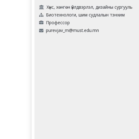
Хүнс, хөнгөн үйлдвэрлэл, дизайны сургууль
Биотехнологи, шим судлалын тэнхим
Профессор
purevjav_m@must.edu.mn