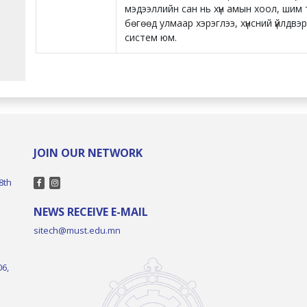
мэдээллийн сан нь хүн амын хоол, шим
бөгөөд улмаар хэрэглээ, хүнсний үйлдвэр
систем юм.
JOIN OUR NETWORK
8th
NEWS RECEIVE E-MAIL
sitech@must.edu.mn
06,