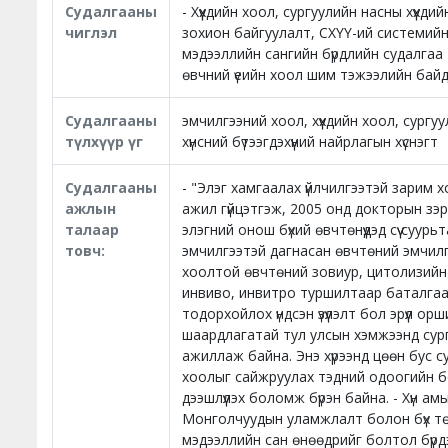
Судалгааны
- Хүүхдийн хоол, сургуулийн насны хүүхд
чиглэл
зохион байгуулалт, СХҮҮ-ий системийн б
мэдээллийн сангийн бүрдлийн судалгаа
өвчний үеийн хоол шим тэжээлийн бай
Судалгааны
эмчилгээний хоол, хүүхдийн хоол, сургу
түлхүүр үг
хүнсний бүтээгдэхүүний найрлагын хүснэгт
Судалгааны
- "Элэг хамгаалах үйлчилгээтэй зарим х
ажлын
ажил гүйцэтгэж, 2005 онд докторын зэр
талаар
элэгний онош бүхий өвчтөнүүдэд сүү суур
товч:
эмчилгээтэй дагнасан өвчтөний эмчилг
хоолтой өвчтөний зовиур, цитолизийн өө
инвиво, инвитро туршилтаар баталгаа
тодорхойлох үндсэн үзүүлэлт бол эрүүл орш
шаардлагатай тул улсын хэмжээнд сургу
ажиллаж байна. Энэ хүрээнд цөөн бус суд
хоолыг сайжруулах тэдний одоогийн бол
дээшлүүлэх боломж бүрэн байна. - Хүн а
Монголчуудын уламжлалт болон бүх төрл
мэдээллийн сан өнөөдрийг болтол бүрдээ