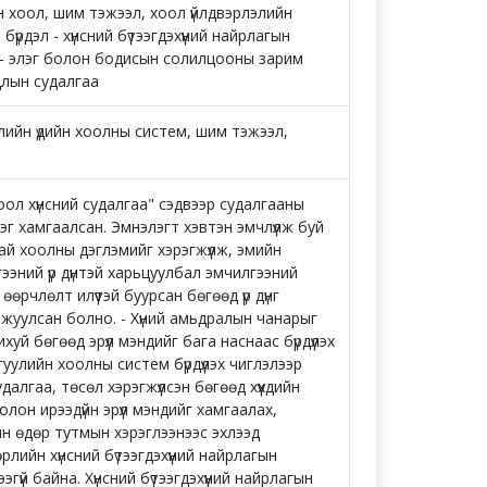
ийн хоол, шим тэжээл, хоол үйлдвэрлэлийн
үрдэл - хүнсний бүтээгдэхүүний найрлагын
 - элэг болон бодисын солилцооны зарим
длын судалгаа
улийн үдийн хоолны систем, шим тэжээл,
оол хүнсний судалгаа" сэдвээр судалгааны
эг хамгаалсан. Эмнэлэгт хэвтэн эмчлүүлж буй
ьтай хоолны дэглэмийг хэрэгжүүлж, эмийн
ээний үр дүнтэй харьцуулбал эмчилгээний
рчлөлт илүүтэй буурсан бөгөөд үр дүнг
жуулсан болно. - Хүний амьдралын чанарыг
ихуй бөгөөд эрүүл мэндийг бага наснаас бүрдүүлэх
улийн хоолны систем бүрдүүлэх чиглэлээр
алгаа, төсөл хэрэгжүүлсэн бөгөөд хүүхдийн
он ирээдүйн эрүүл мэндийг хамгаалах,
мын өдөр тутмын хэрэглээнээс эхлээд
ийн хүнсний бүтээгдэхүүний найрлагын
гүй байна. Хүнсний бүтээгдэхүүний найрлагын