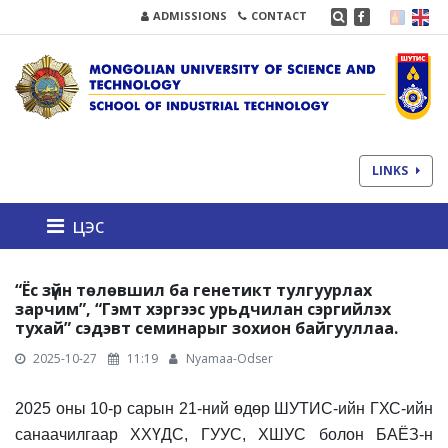
ADMISSIONS
CONTACT
LINKS
цэс
“Ёс зүйн төлөвшил ба генетикт тулгуурлах
зарчим”, “Гэмт хэргээс урьдчилан сэргийлэх
тухай” сэдэвт семинарыг зохион байгууллаа.
2025-10-27
11:19
Nyamaa-Odser
2025 оны 10-р сарын 21-ний өдөр ШУТИС-ийн ГХС-ийн
санаачилгаар ХХҮДС, ГУУС, ХШУС болон БАЁЗ-н