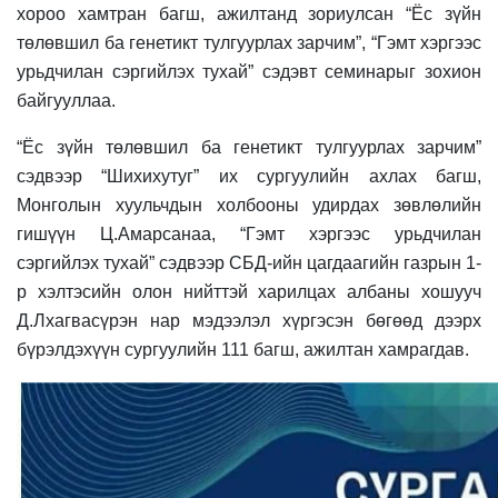
хороо хамтран багш, ажилтанд зориулсан “Ёс зүйн
төлөвшил ба генетикт тулгуурла
х
зарчим”, “Гэмт хэргээс
урьдчилан сэргийлэх тухай” сэдэвт семинарыг зохион
байгууллаа.
“Ёс зүйн төлөвшил ба генетикт тулгуурла
х
зарчим”
сэдвээр “Шихихутуг” их сургуулийн ахлах багш,
Монголын хуульчдын холбооны удирдах зөвлөлийн
гишүүн Ц.Амарсанаа, “Гэмт хэргээс урьдчилан
сэргийлэх тухай” сэдвээр СБД-ийн цагдаагийн газрын 1-
р хэлтэсийн олон нийттэй харилцах албаны хошууч
Д.Лхагвасүрэн нар мэдээлэл хүргэсэн бөгөөд дээрх
бүрэлдэхүүн сургуулийн 111 багш, ажилтан хамрагдав.