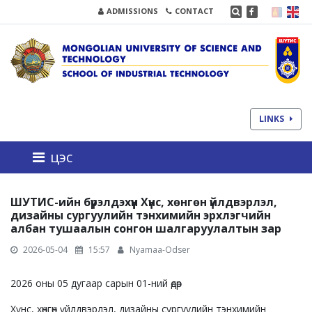
ADMISSIONS
CONTACT
LINKS
цэс
ШУТИС-ийн бүрэлдэхүүн Хүнс, хөнгөн үйлдвэрлэл,
дизайны сургуулийн тэнхимийн эрхлэгчийн
албан тушаалын сонгон шалгаруулалтын зар
2026-05-04
15:57
Nyamaa-Odser
2026 оны 05 дугаар сарын 01-ний өдөр
Хүнс, хөнгөн үйлдвэрлэл, дизайны сургуулийн тэнхимийн