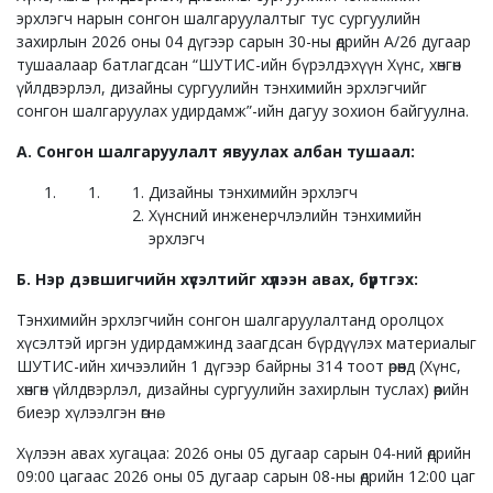
эрхлэгч нарын сонгон шалгаруулалтыг тус сургуулийн
захирлын 2026 оны 04 дүгээр сарын 30-ны өдрийн А/26 дугаар
тушаалаар батлагдсан “ШУТИС-ийн бүрэлдэхүүн Хүнс, хөнгөн
үйлдвэрлэл, дизайны сургуулийн тэнхимийн эрхлэгчийг
сонгон шалгаруулах удирдамж”-ийн дагуу зохион байгуулна.
А. Сонгон шалгаруулалт явуулах албан тушаал:
Дизайны тэнхимийн эрхлэгч
Хүнсний инженерчлэлийн тэнхимийн
эрхлэгч
Б. Нэр дэвшигчийн хүсэлтийг хүлээн авах, бүртгэх:
Тэнхимийн эрхлэгчийн сонгон шалгаруулалтанд оролцох
хүсэлтэй иргэн удирдамжинд заагдсан бүрдүүлэх материалыг
ШУТИС-ийн хичээлийн 1 дүгээр байрны 314 тоот өрөөнд (Хүнс,
хөнгөн үйлдвэрлэл, дизайны сургуулийн захирлын туслах) өөрийн
биеэр хүлээлгэн өгнө.
Хүлээн авах хугацаа: 2026 оны 05 дугаар сарын 04-ний өдрийн
09:00 цагаас 2026 оны 05 дугаар сарын 08-ны өдрийн 12:00 цаг