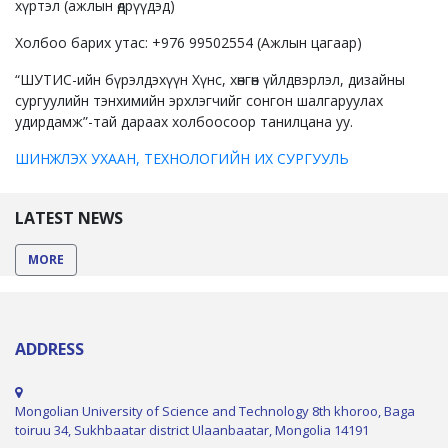
хүртэл (ажлын өдрүүдэд)
Холбоо барих утас: +976 99502554 (Ажлын цагаар)
“ШУТИС-ийн бүрэлдэхүүн Хүнс, хөнгөн үйлдвэрлэл, дизайны
сургуулийн тэнхимийн эрхлэгчийг сонгон шалгаруулах
удирдамж”-тай дараах холбоосоор танилцана уу.
ШИНЖЛЭХ УХААН, ТЕХНОЛОГИЙН ИХ СУРГУУЛЬ
LATEST NEWS
MORE
ADDRESS
Mongolian University of Science and Technology 8th khoroo, Baga
toiruu 34, Sukhbaatar district Ulaanbaatar, Mongolia 14191