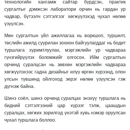
технологийн хангамж сайтар бүрдсэн, практик
сургалтыг дэмжсэн лаборатори орчин нь гардан ур
чадвар, бүтээлч сэтгэлгээг хөгжүүлэхэд чухал нөлөө
үзүүлсэн.
Мөн сургалтын үйл ажиллагаа нь воркшоп, туршилт,
төслийн ажилд суурилан зохион байгуулагддаг нь бодит
туршлага хуримтлуулах, мэргэжлийн ур чадвараа
гүнзгийрүүлэх боломжийг олгосон. Ийм сургалтын
орчинд суралцсан нь зөвхөн мэргэжлийн чадвараа
хөгжүүлэхээс гадна дизайныг илүү өргөн хүрээнд, олон
улсын түвшинд ойлгоход эерэг нөлөө үзүүлсэн гэж
дүгнэж байна.
Шинэ соёл, шинэ орчинд суралцах энэхүү туршлага нь
бидний сэтгэлгээний цар хүрээг тэлж, цаашдын
суралцах, хөгжих зорилгод үнэтэй хувь нэмэр оруулсан
чухал туршлага боллоо.