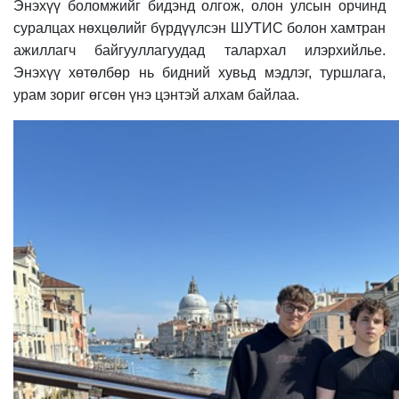
Энэхүү боломжийг бидэнд олгож, олон улсын орчинд
суралцах нөхцөлийг бүрдүүлсэн ШУТИС болон хамтран
ажиллагч байгууллагуудад талархал илэрхийлье.
Энэхүү хөтөлбөр нь бидний хувьд мэдлэг, туршлага,
урам зориг өгсөн үнэ цэнтэй алхам байлаа.