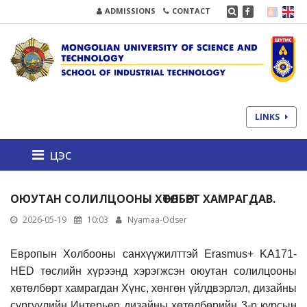
ADMISSIONS
CONTACT
LINKS
цэс
ОЮУТАН СОЛИЛЦООНЫ ХӨТӨЛБӨРТ ХАМРАГДАВ.
2026-05-19
10:03
Nyamaa-Odser
Европын Холбооны санхүүжилттэй Erasmus+ KA171-
HED төслийн хүрээнд хэрэгжсэн оюутан солилцооны
хөтөлбөрт хамрагдан Хүнс, хөнгөн үйлдвэрлэл, дизайны
сургуулийн Интерьер дизайны хөтөлбөрийн 3-р курсын