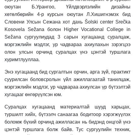
оюутан Б.Урангоо, Үйлдвэрлэлийн дизайны
хөтөлбөрийн 4-р курсын оюутан Л.Хишигнэмэх бид
Словени Улсын Сежана хот дахь Šolski center Srečka
Kosovela Sežana болон Higher Vocational College in
Sežana сургуулиудад 3 сарын хугацаанд суралцаж,
мэргэжлийн мэдлэг, ур чадвараа ахиулахын зэрэгцээ
олон улсын орчинд суралцах үнэ цэнтэй туршлага
хуримтлууллаа.
Энэ хугацаанд бид сургалтын орчин, арга зүй, практикт
суурилсан боловсролын үйл ажиллагаатай танилцаж,
мэргэжлийн мэдлэг, ур чадвараа ахиулсан үр бүтээлтэй
хугацааг өнгөрүүлсэн юм.
Суралцах хугацаанд материалтай шууд харьцах,
туршилт хийх, бүтээлч санаагаа бодитоор хэрэгжүүлэх
боломж бүхий орчинд ажилласан нь бидэнд онцгой үнэ
цэнтэй туршлага болж байв. Тус сургуулийн техник,