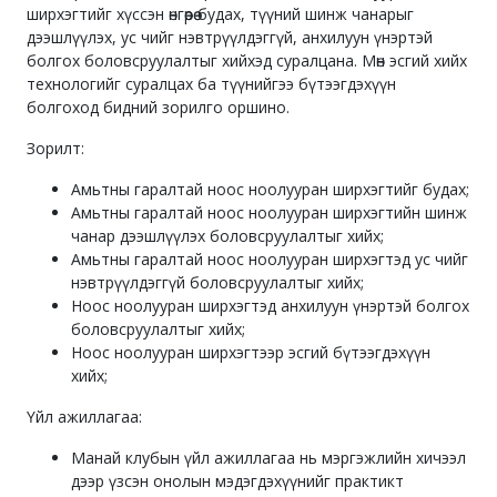
ширхэгтийг хүссэн өнгөөрөө будах, түүний шинж чанарыг
дээшлүүлэх, ус чийг нэвтрүүлдэггүй, анхилуун үнэртэй
болгох боловсруулалтыг хийхэд суралцана. Мөн эсгий хийх
технологийг суралцах ба түүнийгээ бүтээгдэхүүн
болгоход бидний зорилго оршино.
Зорилт:
Амьтны гаралтай ноос ноолууран ширхэгтийг будах;
Амьтны гаралтай ноос ноолууран ширхэгтийн шинж
чанар дээшлүүлэх боловсруулалтыг хийх;
Амьтны гаралтай ноос ноолууран ширхэгтэд ус чийг
нэвтрүүлдэггүй боловсруулалтыг хийх;
Ноос ноолууран ширхэгтэд анхилуун үнэртэй болгох
боловсруулалтыг хийх;
Ноос ноолууран ширхэгтээр эсгий бүтээгдэхүүн
хийх;
Үйл ажиллагаа:
Манай клубын үйл ажиллагаа нь мэргэжлийн хичээл
дээр үзсэн онолын мэдэгдэхүүнийг практикт