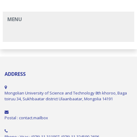
MENU
ADDRESS
Mongolian University of Science and Technology 8th khoroo, Baga
toiruu 34, Sukhbaatar district Ulaanbaatar, Mongolia 14191
Postal : contact.mailbox
Phone : Утас : (976)-11-311907, (976)-11-324590-2606,