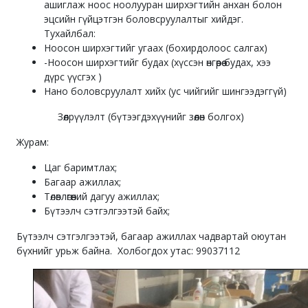
ашиглаж ноос ноолууран ширхэгтийн анхан болон
эцсийн гүйцэтгэн боловсруулалтыг хийдэг.
Тухайлбал:
Ноосон ширхэгтийг угаах (бохирдолоос салгах)
-Ноосон ширхэгтийг будах (хүссэн өнгөөрөө будах, хээ
дүрс үүсгэх )
Нано боловсруулалт хийх (ус чийгийг шингээдэггүй)
Зөөлрүүлэлт (бүтээгдэхүүнийг зөөлөн болгох)
Журам:
Цаг баримтлах;
Багаар ажиллах;
Төлөвлөгөөний дагуу ажиллах;
Бүтээлч сэтгэлгээтэй байх;
Бүтээлч сэтгэлгээтэй, багаар ажиллах чадвартай оюутан
бүхнийг урьж байна. Холбогдох утас: 99037112