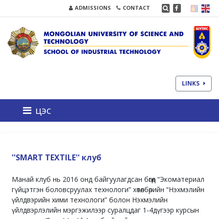
ADMISSIONS
CONTACT
LINKS
цэс
''SMART TEXTILE'' клуб
Манай клуб нь 2016 онд байгуулагдсан бөгөөд “Экоматериал
гүйцэтгэн боловсруулах технологи” хөтөлбөрийн “Нэхмэлийн
үйлдвэрийн хими технологи” болон Нэхмэлийн
үйлдвэрлэлийн мэргэжилээр суралцдаг 1-4дүгээр курсын