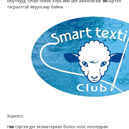
оюутнууд ‘Smart textile’ клуб-ийн үйл ажиллагааг өнөөг хүртэл
тасралтгүй явуулсаар байна.
Зорилго:
Нөхөн сэргээгдэх экоматериал болох ноос ноолууран