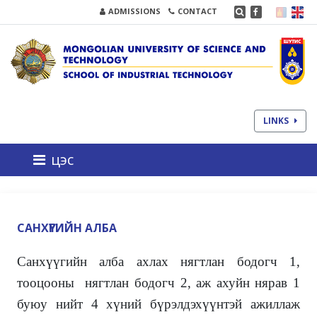
ADMISSIONS
CONTACT
LINKS
цэс
САНХҮҮГИЙН АЛБА
Санхүүгийн алба ахлах нягтлан бодогч 1,
тооцооны нягтлан бодогч 2, аж ахуйн нярав 1
буюу нийт 4 хүний бүрэлдэхүүнтэй ажиллаж