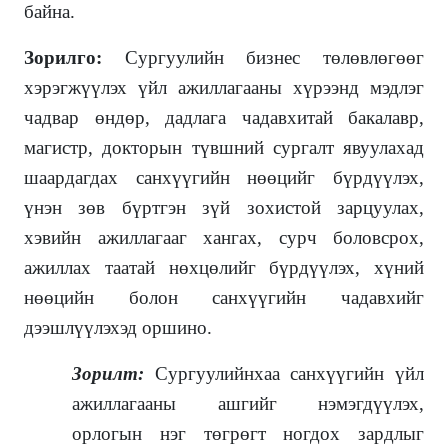
байна.
Зорилго
:
Сургуулийн бизнес төлөвлөгөөг
хэрэгжүүлэх үйл ажиллагааны хүрээнд мэдлэг
чадвар өндөр, дадлага чадавхитай бакалавр,
магистр, докторын түвшний сургалт явуулахад
шаардагдах санхүүгийн нөөцийг бүрдүүлэх,
үнэн зөв бүртгэн зүй зохистой зарцуулах,
хэвийн ажиллагааг хангах, сурч боловсрох,
ажиллах таатай нөхцөлийг бүрдүүлэх, хүний
нөөцийн болон санхүүгийн чадавхийг
дээшлүүлэхэд оршино.
Зорилт
:
Сургуулийнхаа санхүүгийн үйл
ажиллагааны ашгийг нэмэгдүүлэх,
орлогын нэг төгрөгт ногдох зардлыг