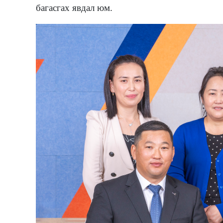
багасгах явдал юм.