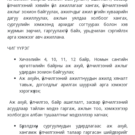
үйлчилгээний хэвийн үйл ажиллагааг хангах, үйлчилгээний
ажлыг зохион байгуулах, ажилчдыг ажил үүргийн хуваарийн
дагуу ажиллуулах, ажлын уялдаа холбоог хангах,
сургуулийн хэмжээнд архидаг согтуурах болон хэв
журмын зөрчил, гаргуулахгүй байх, урьдчилан сэргийлэх
арга хэмжээг авч ажиллана.
ЧИГ ҮҮРЭГ
Хичээлийн 4, 10, 11, 12 байр, Номын сангийн
өргөтгөлийн байрны аж ахуй, үйлчилгээний ажлыг
удирдан зохион байгуулах;
Аж ахуйн, үйлчилгээний ажилтнуудын ажилд хяналт
тавьж, доголдлыг арилгах шуурхай арга хэмжээг
хэрэгжүүлэх;
Аж ахуй, үйлчилгээ, байр ашиглалт, засвар үйлчилгээний
асуудлаар тайлан мэдээ гаргаж, ажлын тоо, хэмжээгээр
холбогдох албан тушаалтныг мэдээллээр хагнах;
Бүрэлдэхүүн сургуулиудын удирдлагаас аж ахуй,
хангамж үйлчилгээний талаар гаргасан шийдвэрийг