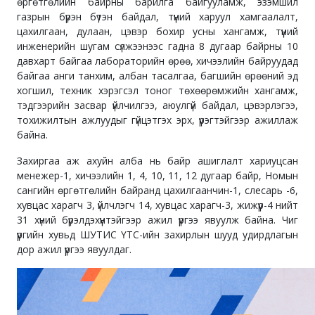
өргөтгөлийн байрны барилга байгууламж, эзэмшил
газрын бүрэн бүтэн байдал, түүний харуул хамгаалалт,
цахилгаан, дулаан, цэвэр бохир усны хангамж, түүний
инженерийн шугам сүлжээнээс гадна 8 дугаар байрны 10
давхарт байгаа лабораторийн өрөө, хичээлийн байруудад
байгаа анги танхим, албан тасалгаа, багшийн өрөөний эд
хогшил, техник хэрэгсэл тоног төхөөрөмжийн хангамж,
тэдгээрийн засвар үйлчилгээ, аюулгүй байдал, цэвэрлэгээ,
тохижилтын ажлуудыг гүйцэтгэх эрх, үүрэгтэйгээр ажиллаж
байна.
Захиргаа аж ахуйн алба нь байр ашиглалт хариуцсан
менежер-1, хичээлийн 1, 4, 10, 11, 12 дугаар байр, Номын
сангийн өргөтгөлийн байранд цахилгаанчин-1, слесарь -6,
хувцас харагч 3, үйлчлэгч 14, хувцас харагч-3, жижүүр-4 нийт
31 хүний бүрэлдэхүүнтэйгээр ажил үүргээ явуулж байна. Чиг
үүргийн хувьд ШУТИС ҮТС-ийн захирлын шууд удирдлагын
дор ажил үүргээ явуулдаг.