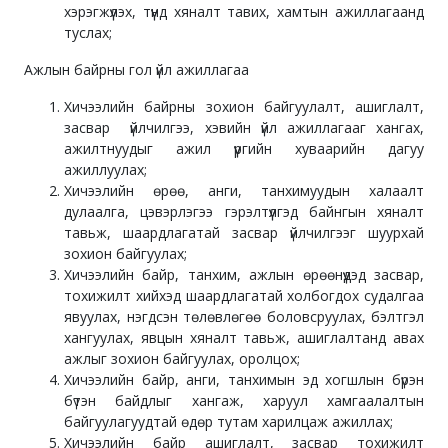
хэрэгжүүлэх, түүнд хяналт тавих, хамтын ажиллагаанд
туслах;
Ажлын байрны гол үйл ажиллагаа
Хичээлийн байрны зохион байгуулалт, ашиглалт,
засвар үйлчилгээ, хэвийн үйл ажиллагааг хангах,
ажилтнуудыг ажил үүргийн хуваарийн дагуу
ажиллуулах;
Хичээлийн өрөө, анги, танхимуудын халаалт
дулаалга, цэвэрлэгээ гэрэлтүүлгэд байнгын хяналт
тавьж, шаардлагатай засвар үйлчилгээг шуурхай
зохион байгуулах;
Хичээлийн байр, танхим, ажлын өрөөнүүдэд засвар,
тохижилт хийхэд шаардлагатай холбогдох судалгаа
явуулах, нэгдсэн төлөвлөгөө боловсруулах, бэлтгэл
хангуулах, явцын хяналт тавьж, ашиглалтанд авах
ажлыг зохион байгуулах, оролцох;
Хичээлийн байр, анги, танхимын эд хогшлын бүрэн
бүтэн байдлыг хангаж, харуул хамгаалалтын
байгуулагуудтай өдөр тутам харилцаж ажиллах;
Хичээлийн байр ашиглалт, засвар тохижилт