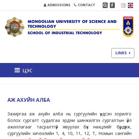
ADMISSIONS
CONTACT
LINKS
цэс
АЖ АХУЙН АЛБА
Захиргаа аж ахуйн алба нь сургуулийн үндсэн зорилго
болох сургалт судалгаа эрдэм шинжилгээ сургалтын үйл
ажиллагааг тасралтгүй явуулах бүх нөхцлийг бүрдүүлж,
сургуулийн хичээлийн 1, 4, 10, 11, 12, Т, Номын сангийн