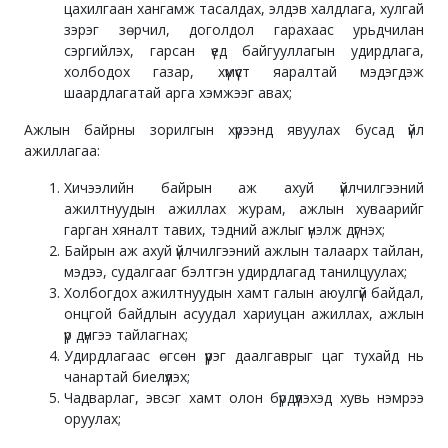
цахилгаан хангамж тасалдах, элдэв халдлага, хулгай
зэрэг зөрчил, доголдол гарахаас урьдчилан
сэргийлэх, гарсан үед байгууллагын удирдлага,
холбодох газар, хүмүүст яаралтай мэдэгдэж
шаардлагатай арга хэмжээг авах;
Ажлын байрны зорилгын хүрээнд явуулах бусад үйл
ажиллагаа:
Хичээлийн байрын аж ахуй үйлчилгээний
ажилтнуудын ажиллах журам, ажлын хуваарийг
гарган хяналт тавих, тэдний ажлыг үнэлж дүгнэх;
Байрын аж ахуй үйлчилгээний ажлын талаарх тайлан,
мэдээ, судалгааг бэлтгэн удирдлагад танилцуулах;
Холбогдох ажилтнуудын хамт галын аюулгүй байдал,
онцгой байдлын асуудал хариуцан ажиллах, ажлын
үр дүнгээ тайлагнах;
Удирдлагаас өгсөн үүрэг даалгаврыг цаг тухайд нь
чанартай биелүүлэх;
Чадварлаг, эвсэг хамт олон бүрдүүлэхэд хувь нэмрээ
оруулах;