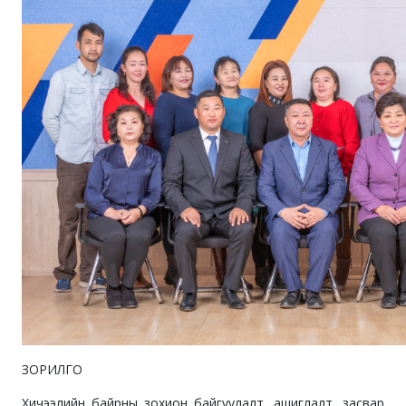
ЗОРИЛГО
Хичээлийн байрны зохион байгуулалт, ашиглалт, засвар