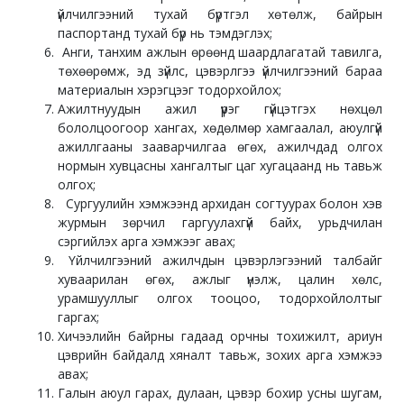
үйлчилгээний тухай бүртгэл хөтөлж, байрын
паспортанд тухай бүр нь тэмдэглэх;
Анги, танхим ажлын өрөөнд шаардлагатай тавилга,
төхөөрөмж, эд зүйлс, цэвэрлгээ үйлчилгээний бараа
материалын хэрэгцээг тодорхойлох;
Ажилтнуудын ажил үүрэг гүйцэтгэх нөхцөл
бололцоогоор хангах, хөдөлмөр хамгаалал, аюулгүй
ажиллгааны зааварчилгаа өгөх, ажилчдад олгох
нормын хувцасны хангалтыг цаг хугацаанд нь тавьж
олгох;
Сургуулийн хэмжээнд архидан согтуурах болон хэв
журмын зөрчил гаргуулахгүй байх, урьдчилан
сэргийлэх арга хэмжээг авах;
Үйлчилгээний ажилчдын цэвэрлэгээний талбайг
хуваарилан өгөх, ажлыг үнэлж, цалин хөлс,
урамшууллыг олгох тооцоо, тодорхойлолтыг
гаргах;
Хичээлийн байрны гадаад орчны тохижилт, ариун
цэврийн байдалд хяналт тавьж, зохих арга хэмжээ
авах;
Галын аюул гарах, дулаан, цэвэр бохир усны шугам,