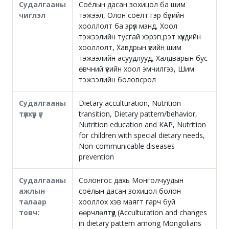
Судалгааны
Соёлын дасан зохицол ба шим
чиглэл
тэжээл, Олон соёлт гэр бүлийн
хооллолт ба эрүүл мэнд, Хоол
тэжээлийн тусгай хэрэгцээт хүүхдийн
хооллолт, Хавдрын үеийн шим
тэжээлийн асуудлууд, Халдварын бус
өвчний үеийн хоол эмчилгээ, Шим
тэжээлийн боловсрол
Судалгааны
Dietary acculturation, Nutrition
түлхүүр үг
transition, Dietary pattern/behavior,
Nutrition education and KAP, Nutrition
for children with special dietary needs,
Non-communicable diseases
prevention
Судалгааны
Солонгос дахь Монголчуудын
ажлын
соёлын дасан зохицол болон
талаар
хооллох хэв маягт гарч буй
товч:
өөрчлөлтүүд (Acculturation and changes
in dietary pattern among Mongolians