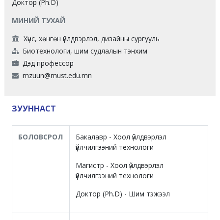
Доктор (Ph.D)
МИНИЙ ТУХАЙ
Хүнс, хөнгөн үйлдвэрлэл, дизайны сургууль
Биотехнологи, шим судлалын тэнхим
Дэд профессор
mzuun@must.edu.mn
ЗУУННАСТ
БОЛОВСРОЛ
Бакалавр - Хоол үйлдвэрлэл
үйлчилгээний технологи
Магистр - Хоол үйлдвэрлэл
үйлчилгээний технологи
Доктор (Ph.D) - Шим тэжээл