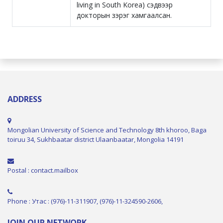
living in South Korea) сэдвээр
докторын зэрэг хамгаалсан.
ADDRESS
Mongolian University of Science and Technology 8th khoroo, Baga
toiruu 34, Sukhbaatar district Ulaanbaatar, Mongolia 14191
Postal : contact.mailbox
Phone : Утас : (976)-11-311907, (976)-11-324590-2606,
JOIN OUR NETWORK