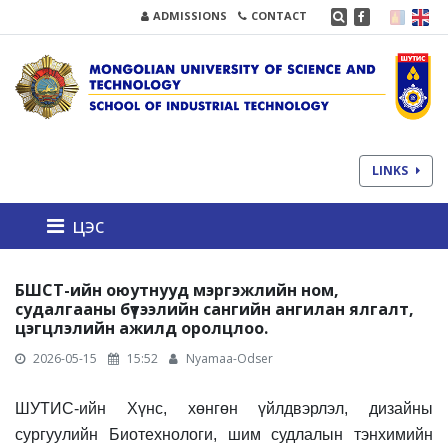
ADMISSIONS
CONTACT
LINKS
цэс
БШСТ-ийн оюутнууд мэргэжлийн ном,
судалгааны бүтээлийн сангийн ангилан ялгалт,
цэгцлэлийн ажилд оролцлоо.
2026-05-15
15:52
Nyamaa-Odser
ШУТИС-ийн Хүнс, хөнгөн үйлдвэрлэл, дизайны
сургуулийн Биотехнологи, шим судлалын тэнхимийн