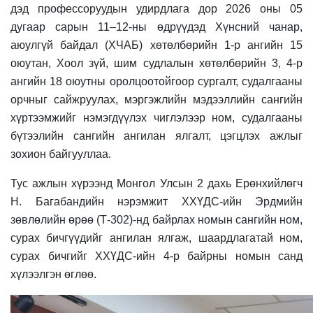
дэд профессоруудын удирдлага дор 2026 оны 05
дугаар сарын 11–12-ны өдрүүдэд Хүнсний чанар,
аюулгүй байдал (ХЧАБ) хөтөлбөрийн 1-р ангийн 15
оюутан, Хоол зүй, шим судлалын хөтөлбөрийн 3, 4-р
ангийн 18 оюутны оролцоотойгоор сургалт, судалгааны
орчныг сайжруулах, мэргэжлийн мэдээллийн сангийн
хүртээмжийг нэмэгдүүлэх чиглэлээр ном, судалгааны
бүтээлийн сангийн ангилан ялгалт, цэгцлэ
х
ажлыг
зохион байгууллаа.
Тус ажлын хүрээнд Монгол Улсын 2 дахь Ерөнхийлөгч
Н. Багабандийн нэрэмжит ХХҮДС-ийн Эрдмийн
зөвлөлийн өрөө (Т-302)-нд байрлах номын сангийн ном,
сурах бичгүүдийг ангилан ялгаж, шаардлагатай ном,
сурах бичгийг ХХҮДС-ийн 4-р байрны номын санд
хүлээлгэн өглөө.