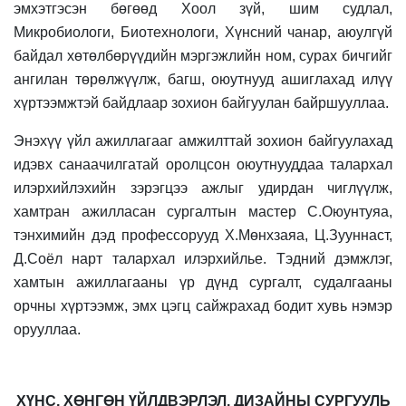
эмхэтгэсэн бөгөөд Хоол зүй, шим судлал,
Микробиологи, Биотехнологи, Хүнсний чанар, аюулгүй
байдал хөтөлбөрүүдийн мэргэжлийн ном, сурах бичгийг
ангилан төрөлжүүлж, багш, оюутнууд ашиглахад илүү
хүртээмжтэй байдлаар зохион байгуулан байршууллаа.
Энэхүү үйл ажиллагааг амжилттай зохион байгуулахад
идэвх санаачилгатай оролцсон оюутнууддаа талархал
илэрхийлэхийн зэрэгцээ ажлыг удирдан чиглүүлж,
хамтран ажилласан сургалтын мастер С.Оюунтуяа,
тэнхимийн дэд профессорууд Х.Мөнхзаяа, Ц.Зууннаст,
Д.Соёл нарт талархал илэрхийлье. Тэдний дэмжлэг,
хамтын ажиллагааны үр дүнд сургалт, судалгааны
орчны хүртээмж, эмх цэгц сайжрахад бодит хувь нэмэр
орууллаа.
ХҮНС, ХӨНГӨН ҮЙЛДВЭРЛЭЛ, ДИЗАЙНЫ СУРГУУЛЬ