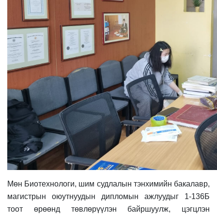
Мөн Биотехнологи, шим судлалын тэнхимийн бакалавр,
магистрын оюутнуудын дипломын ажлуудыг 1-136Б
тоот өрөөнд төвлөрүүлэн байршуулж, цэгцлэн