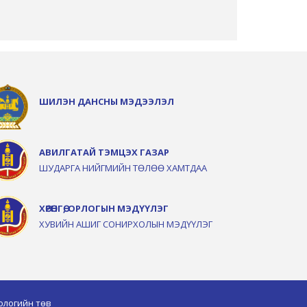
ШИЛЭН ДАНСНЫ МЭДЭЭЛЭЛ
АВИЛГАТАЙ ТЭМЦЭХ ГАЗАР
ШУДАРГА НИЙГМИЙН ТӨЛӨӨ ХАМТДАА
ХӨРӨНГӨ, ОРЛОГЫН МЭДҮҮЛЭГ
ХУВИЙН АШИГ СОНИРХОЛЫН МЭДҮҮЛЭГ
ологийн төв