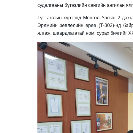
судалгааны бүтээлийн сангийн ангилан ялг
Тус ажлын хүрээнд Монгол Улсын 2 дахь
Эрдмийн зөвлөлийн өрөө (Т-302)-нд бай
ялгаж, шаардлагатай ном, сурах бичгийг Х