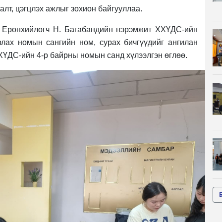
алт, цэгцлэ
х
ажлыг зохион байгууллаа.
 Ерөнхийлөгч Н. Багабандийн нэрэмжит ХХҮДС-ийн
рлах номын сангийн ном, сурах бичгүүдийг ангилан
ХҮДС-ийн 4-р байрны номын санд хүлээлгэн өглөө.