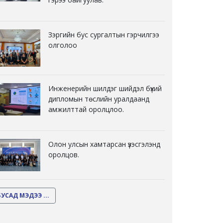
Зэргийн бус сургалтын гэрчилгээ
олголоо
Инженерийн шилдэг шийдэл бүхий
дипломын төслийн уралдаанд
амжилттай оролцлоо.
Олон улсын хамтарсан үзэсгэлэнд
оролцов.
БУСАД МЭДЭЭ ...