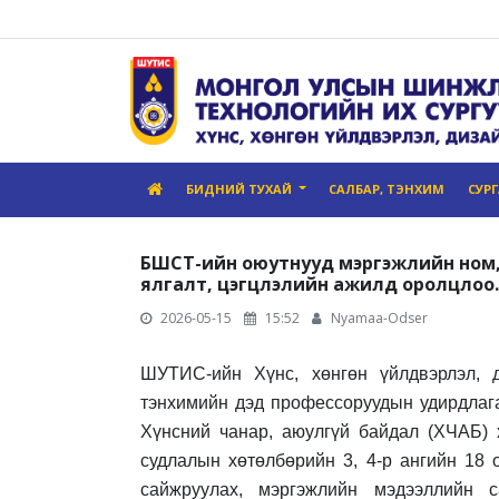
БИДНИЙ ТУХАЙ
САЛБАР, ТЭНХИМ
СУР
БШСТ-ийн оюутнууд мэргэжлийн ном, 
ялгалт, цэгцлэлийн ажилд оролцлоо.
2026-05-15
15:52
Nyamaa-Odser
ШУТИС-ийн Хүнс, хөнгөн үйлдвэрлэл, 
тэнхимийн дэд профессоруудын удирдлаг
Хүнсний чанар, аюулгүй байдал (ХЧАБ) 
судлалын хөтөлбөрийн 3, 4-р ангийн 18 
сайжруулах, мэргэжлийн мэдээллийн с