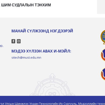
, ШИМ СУДЛАЛЫН ТЭНХИМ
МАНАЙ СҮЛЖЭЭНД НЭГДЭЭРЭЙ
ар,
МЭДЭЭ ХҮЛЭЭН АВАХ И-МЭЙЛ:
sitech@must.edu.mn
гол Улсын Шинжлэх Ухаан Технологийн Их Сургууль, Мэдээллийн техн