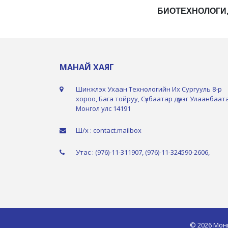
БИОТЕХНОЛОГИ
МАНАЙ ХАЯГ
Шинжлэх Ухаан Технологийн Их Сургууль 8-р
хороо, Бага тойруу, Сүхбаатар дүүрэг Улаанбаат
Монгол улс 14191
Ш/х : contact.mailbox
Утас : (976)-11-311907, (976)-11-324590-2606,
© 2026 Мон