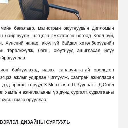
имийн бакалавр, магистрын оюутнуудын дипломын
н байршуулж, цэгцлэн эмхэтгэсэн бөгөөд Хоол зүй,
и, Хүнсний чанар, аюулгүй байдал хөтөлбөрүүдийн
ан төрөлжүүлж, багш, оюутнууд ашиглахад илүү
байршууллаа.
ион байгуулахад идэвх санаачилгатай оролцсон
рэгцээ ажлыг удирдан чиглүүлж, хамтран ажилласан
 дэд профессорууд Х.Мөнхзаяа, Ц.Зууннаст, Д.Соёл
г, хамтын ажиллагааны үр дүнд сургалт, судалгааны
 хувь нэмэр орууллаа.
ДВЭРЛЭЛ, ДИЗАЙНЫ СУРГУУЛЬ