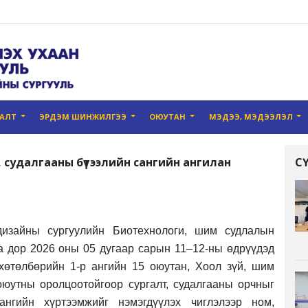
ГАЛТ
ЭРДЭМ ШИНЖИЛГЭЭ
ОЮУТАН
МЭДЭЭ, МЭДЭЭЛЭЛ
судалгааны бүтээлийн сангийн ангилан
С
дизайны сургуулийн Биотехнологи, шим судлалын
а дор 2026 оны 05 дугаар сарын 11–12-ны өдрүүдэд
хөтөлбөрийн 1-р ангийн 15 оюутан, Хоол зүй, шим
оюутны оролцоотойгоор сургалт, судалгааны орчныг
ангийн хүртээмжийг нэмэгдүүлэх чиглэлээр ном,