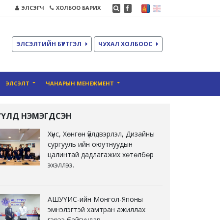
ЭЛСЭГЧ
ХОЛБОО БАРИХ
ЭЛСЭЛТИЙН БҮРТГЭЛ
ЧУХАЛ ХОЛБООС
ЭЛСЭЛТ
ЧАНАРЫН МЕНЕЖМЕНТ
ҮҮЛД НЭМЭГДСЭН
Хүнс, Хөнгөн үйлдвэрлэл, Дизайны
сургууль ийн оюутнуудын
цалинтай дадлагажих хөтөлбөр
эхэллээ.
АШУҮИС-ийн Монгол-Японы
эмнэлэгтэй хамтран ажиллах
гэрээ байгуулав.