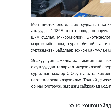
Мөн Биотехнологи, шим судлалын тэнх
ажлуудыг 1-136Б тоот өрөөнд төвлөрүүлэ
шим судлал, Микробиологи, Биотехнолог
мэргэжлийн ном, сурах бичгийг ангил
хүртээмжтэй байдлаар зохион байгуулан 
Энэхүү үйл ажиллагааг амжилттай зох
оюутнууддаа талархал илэрхийлэхийн зэ
сургалтын мастер С.Оюунтуяа, тэнхимийн
нарт талархал илэрхийлье. Тэдний дэмжлэ
орчны хүртээмж, эмх цэгц сайжрахад бодит
ХҮНС, ХӨНГӨН ҮЙЛ