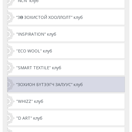
“NCN” клуб
“ЗӨВ ЗОХИСТОЙ ХООЛЛОЛТ” клуб
"INSPIRATION" клуб
''ECO WOOL'' клуб
''SMART TEXTILE'' клуб
“ЗОХИОН БҮТЭЭГЧ ЗАЛУУС” клуб
''WHIZZ'' клуб
"D ART" клуб