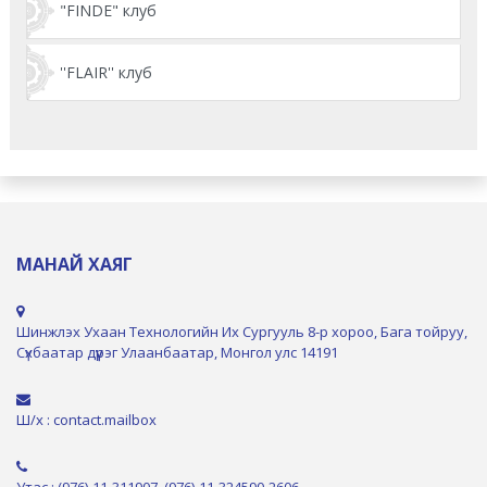
"FINDE" клуб
''FLAIR'' клуб
МАНАЙ ХАЯГ
Шинжлэх Ухаан Технологийн Их Сургууль 8-р хороо, Бага тойруу,
Сүхбаатар дүүрэг Улаанбаатар, Монгол улс 14191
Ш/х : contact.mailbox
Утас : (976)-11-311907, (976)-11-324590-2606,