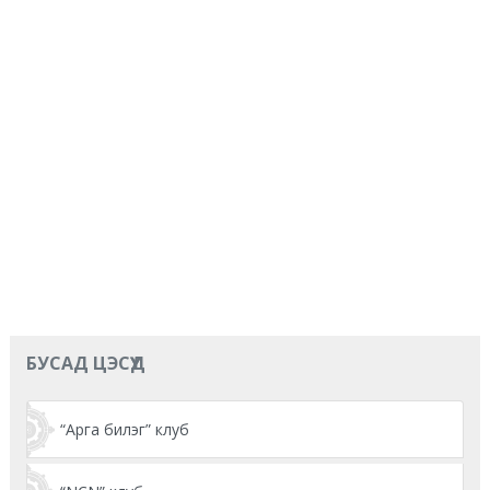
БУСАД ЦЭСҮҮД
“Арга билэг” клуб