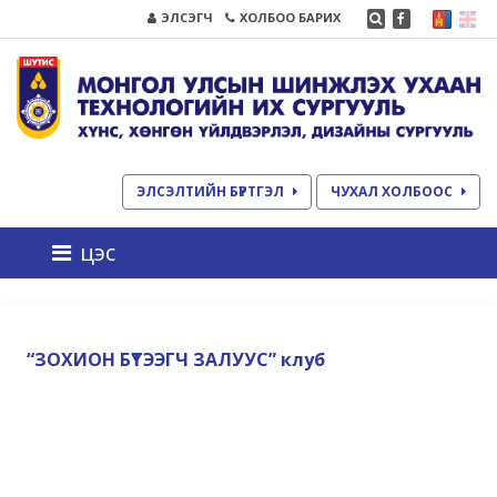
ЭЛСЭГЧ
ХОЛБОО БАРИХ
ЭЛСЭЛТИЙН БҮРТГЭЛ
ЧУХАЛ ХОЛБООС
цэс
“ЗОХИОН БҮТЭЭГЧ ЗАЛУУС” клуб