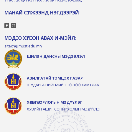
МАНАЙ СҮЛЖЭЭНД НЭГДЭЭРЭЙ
МЭДЭЭ ХҮЛЭЭН АВАХ И-МЭЙЛ:
sitech@must.edu.mn
ШИЛЭН ДАНСНЫ МЭДЭЭЛЭЛ
АВИЛГАТАЙ ТЭМЦЭХ ГАЗАР
ШУДАРГА НИЙГМИЙН ТӨЛӨӨ ХАМТДАА
ХӨРӨНГӨ, ОРЛОГЫН МЭДҮҮЛЭГ
ХУВИЙН АШИГ СОНИРХОЛЫН МЭДҮҮЛЭГ