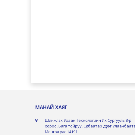
МАНАЙ ХАЯГ
Шинжлэх Ухаан Технологийн Их Сургууль 8-р
хороо, Бага тойруу, Сүхбаатар дүүрэг Улаанбаат
Монгол улс 14191