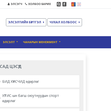
ЭЛСЭГЧ
ХОЛБОО БАРИХ
ЭЛСЭЛТИЙН БҮРТГЭЛ
ЧУХАЛ ХОЛБООС
ЭЛСЭЛТ
ЧАНАРЫН МЕНЕЖМЕНТ
САД ЦЭСҮҮД
БИД ХҮНСЧИД өдөрлөг
ХҮТИС-ын багш оюутнуудын спорт
өдөрлөг