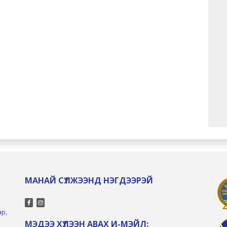
МАНАЙ СҮЛЖЭЭНД НЭГДЭЭРЭЙ
ар,
МЭДЭЭ ХҮЛЭЭН АВАХ И-МЭЙЛ: