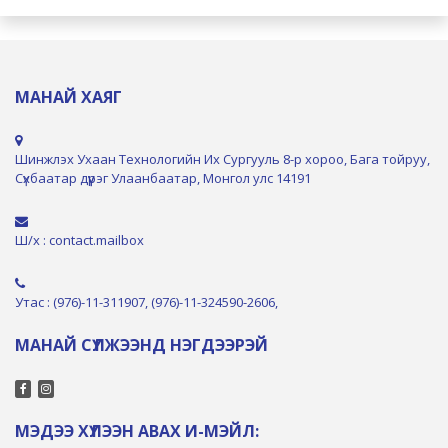
МАНАЙ ХАЯГ
Шинжлэх Ухаан Технологийн Их Сургууль 8-р хороо, Бага тойруу,
Сүхбаатар дүүрэг Улаанбаатар, Монгол улс 14191
Ш/х : contact.mailbox
Утас : (976)-11-311907, (976)-11-324590-2606,
МАНАЙ СҮЛЖЭЭНД НЭГДЭЭРЭЙ
МЭДЭЭ ХҮЛЭЭН АВАХ И-МЭЙЛ: