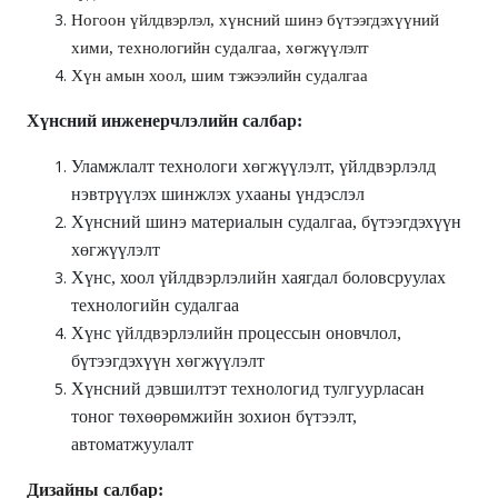
Ногоон үйлдвэрлэл, хүнсний шинэ бүтээгдэхүүний
хими, технологийн судалгаа, хөгжүүлэлт
Хүн амын хоол, шим тэжээлийн судалгаа
Хүнсний инженерчлэлийн салбар:
Уламжлалт технологи хөгжүүлэлт, үйлдвэрлэлд
нэвтрүүлэх шинжлэх ухааны үндэслэл
Хүнсний шинэ материалын судалгаа, бүтээгдэхүүн
хөгжүүлэлт
Хүнс, хоол үйлдвэрлэлийн хаягдал боловсруулах
технологийн судалгаа
Хүнс үйлдвэрлэлийн процессын оновчлол,
бүтээгдэхүүн хөгжүүлэлт
Хүнсний дэвшилтэт технологид тулгуурласан
тоног төхөөрөмжийн зохион бүтээлт,
автоматжуулалт
Дизайны салбар: