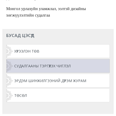
Монгол урлахуйн уламжлал, ээлтэй дизайны
хөгжүүлэлтийн судалгаа
БУСАД ЦЭСҮҮД
ХҮРЭЭЛЭН ТӨВ
СУДАЛГААНЫ ТЭРГҮҮЛЭХ ЧИГЛЭЛ
ЭРДЭМ ШИНЖИЛГЭЭНИЙ ДҮРЭМ ЖУРАМ
ТӨСӨЛ