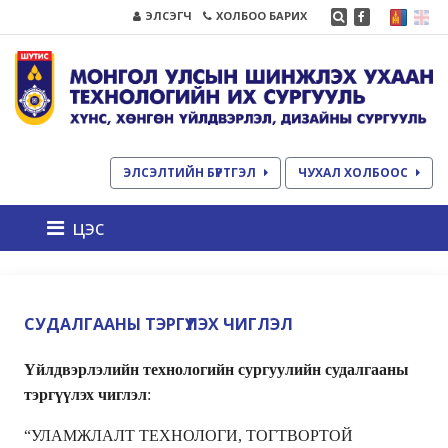
ЭЛСЭГЧ
ХОЛБОО БАРИХ
ЭЛСЭЛТИЙН БҮРТГЭЛ
ЧУХАЛ ХОЛБООС
цэс
СУДАЛГААНЫ ТЭРГҮҮЛЭХ ЧИГЛЭЛ
Үйлдвэрлэлийн технологийн сургуулийн судалгааны
тэргүүлэх чиглэл
:
“УЛАМЖЛАЛТ ТЕХНОЛОГИ, ТОГТВОРТОЙ