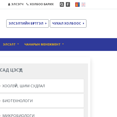
ЭЛСЭГЧ
ХОЛБОО БАРИХ
ЭЛСЭЛТИЙН БҮРТГЭЛ
ЧУХАЛ ХОЛБООС
ЭЛСЭЛТ
ЧАНАРЫН МЕНЕЖМЕНТ
САД ЦЭСҮҮД
ХООЛЗҮЙ, ШИМ СУДЛАЛ
БИОТЕХНОЛОГИ
МИКРОБИОЛОГИ