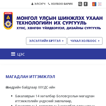
ЭЛСЭГЧ
ХОЛБОО БАРИХ
ЭЛСЭЛТИЙН БҮРТГЭЛ
ЧУХАЛ ХОЛБООС
цэс
МАГАДЛАН ИТГЭМЖЛЭЛ
Өнөөдрийн байдлаар ХХҮДС-ийн
Бакалаврын 14 хөтөлбөр Боловсролын магадлан
итгэмжлэлийн үндэсний зөвлөлөөр,
Бакалаврын 1, магистрын 2 хөтөлбөр олон улсын