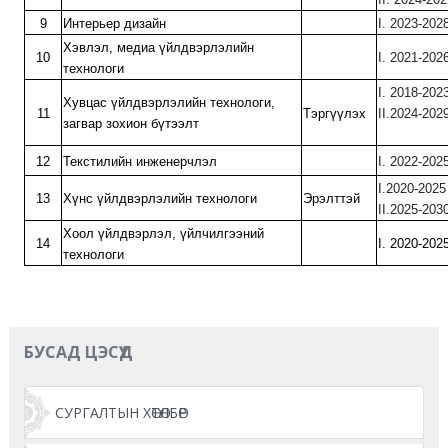
9
Интерьер дизайн
I. 2023-202
Хэвлэл, медиа үйлдвэрлэлийн
10
I. 202
технологи
I. 201
Хувцас үйлдвэрлэлийн технологи,
11
Тэргүүлэх
II.202
загвар зохион бүтээлт
12
Текстилийн инженерчлэл
I. 202
I.202
13
Хүнс үйлдвэрлэлийн технологи
Эрэлттэй
II.2025-203
Хоол үйлдвэрлэл, үйлчилгээний
14
I. 202
технологи
БУСАД ЦЭСҮҮД
СУРГАЛТЫН ХӨТӨЛБӨР