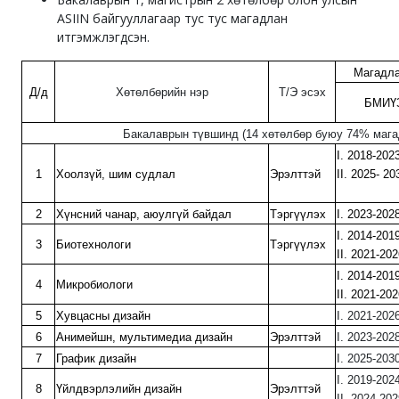
ASIIN байгууллагаар тус тус магадлан
итгэмжлэгдсэн.
Магадла
Д/д
Хөтөлбөрийн нэр
Т/Э эсэх
БМИҮЗ
Бакалаврын түвшинд (14 хөтөлбөр буюу 74% мага
I. 201
1
Хоолзүй, шим судлал
Эрэлттэй
II. 2025-
2
Хүнсний чанар, аюулгүй байдал
Тэргүүлэх
I. 2023-202
I. 201
3
Биотехнологи
Тэргүүлэх
II. 2021-2
I. 201
4
Микробиологи
II. 2021-
5
Хувцасны дизайн
I. 202
6
Анимейшн, мультимедиа дизайн
Эрэлттэй
I. 2023-202
7
График дизайн
I. 2025-203
I. 201
8
Үйлдвэрлэлийн дизайн
Эрэлттэй
II. 2024-20