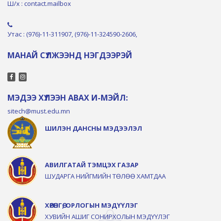
Ш/х : contact.mailbox
Утас : (976)-11-311907, (976)-11-324590-2606,
МАНАЙ СҮЛЖЭЭНД НЭГДЭЭРЭЙ
МЭДЭЭ ХҮЛЭЭН АВАХ И-МЭЙЛ:
sitech@must.edu.mn
ШИЛЭН ДАНСНЫ МЭДЭЭЛЭЛ
АВИЛГАТАЙ ТЭМЦЭХ ГАЗАР
ШУДАРГА НИЙГМИЙН ТӨЛӨӨ ХАМТДАА
ХӨРӨНГӨ, ОРЛОГЫН МЭДҮҮЛЭГ
ХУВИЙН АШИГ СОНИРХОЛЫН МЭДҮҮЛЭГ