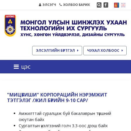
ЭЛСЭГЧ
ХОЛБОО БАРИХ
ЭЛСЭЛТИЙН БҮРТГЭЛ
ЧУХАЛ ХОЛБООС
цэс
"МИЦҮБИШИ" КОРПОРАЦИЙН НЭРЭМЖИТ
ТЭТГЭЛЭГ /ЖИЛ БҮРИЙН 9-10 САР/
Амжилттай суралцаж буй бакалаврын түвшний
оюутан байх
Сургалтын үнэлгээний голч 3.3-оос дээш байх