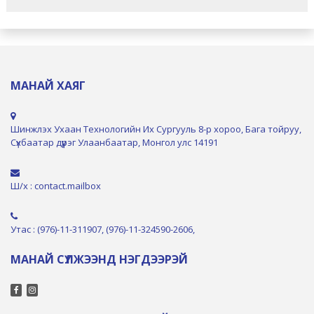
МАНАЙ ХАЯГ
Шинжлэх Ухаан Технологийн Их Сургууль 8-р хороо, Бага тойруу,
Сүхбаатар дүүрэг Улаанбаатар, Монгол улс 14191
Ш/х : contact.mailbox
Утас : (976)-11-311907, (976)-11-324590-2606,
МАНАЙ СҮЛЖЭЭНД НЭГДЭЭРЭЙ