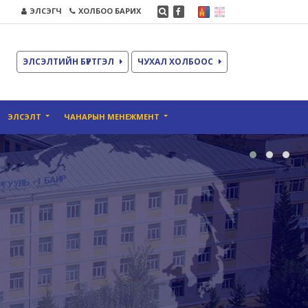
ЭЛСЭГЧ
ХОЛБОО БАРИХ
ЭЛСЭЛТИЙН БҮРТГЭЛ
ЧУХАЛ ХОЛБООС
ЭЛСЭЛТ
ЧАНАРЫН МЕНЕЖМЕНТ