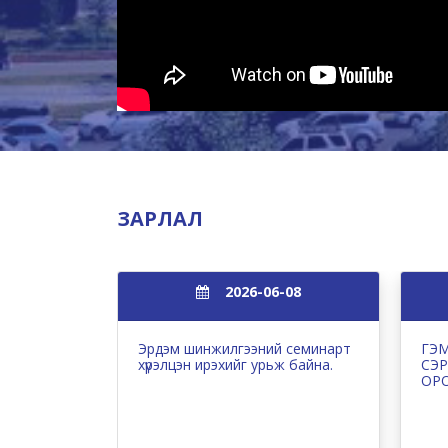
ЗАРЛАЛ
2026-06-08
Эрдэм шинжилгээний семинарт
ГЭМ
хүрэлцэн ирэхийг урьж байна.
СЭР
ОР