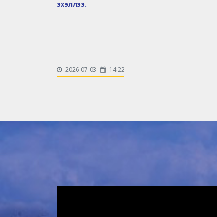
эхэллээ.
2026-07-03
14:22