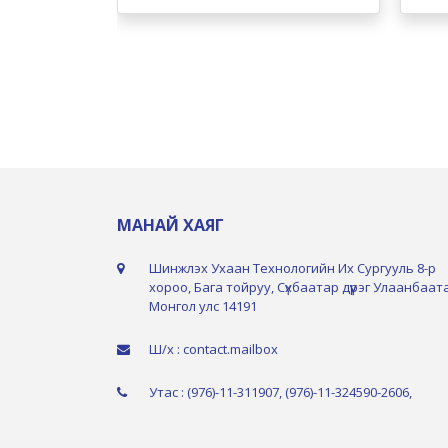
МАНАЙ ХАЯГ
Шинжлэх Ухаан Технологийн Их Сургууль 8-р
хороо, Бага тойруу, Сүхбаатар дүүрэг Улаанбаат
Монгол улс 14191
Ш/х : contact.mailbox
Утас : (976)-11-311907, (976)-11-324590-2606,