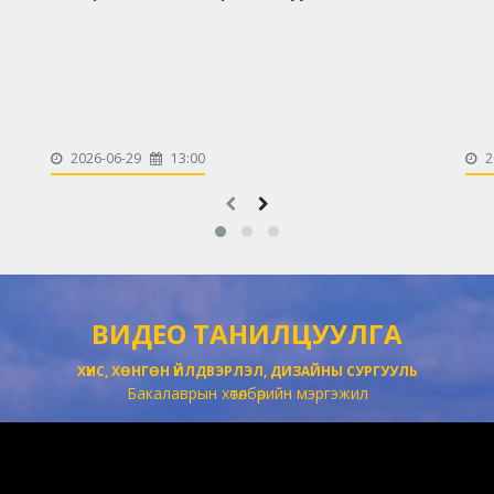
2026-06-29
13:00
2
ВИДЕО ТАНИЛЦУУЛГА
ХҮНС, ХӨНГӨН ҮЙЛДВЭРЛЭЛ, ДИЗАЙНЫ СУРГУУЛЬ
Бакалаврын хөтөлбөрийн мэргэжил