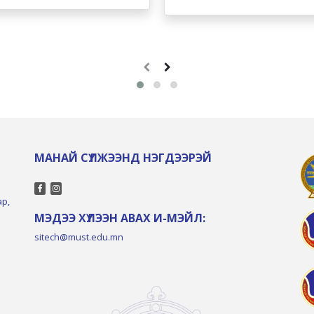
МАНАЙ СҮЛЖЭЭНД НЭГДЭЭРЭЙ
ар,
МЭДЭЭ ХҮЛЭЭН АВАХ И-МЭЙЛ:
sitech@must.edu.mn