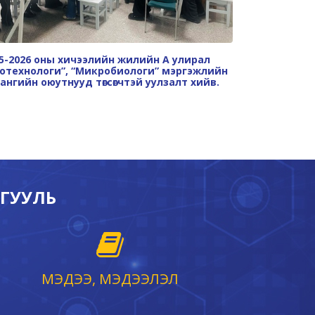
5-2026 оны хичээлийн жилийн А улирал
“Ёс зүйн төл
отехнологи”, “Микробиологи” мэргэжлийн
зарчим”, “Г
 ангийн оюутнууд төгсөгчтэй уулзалт хийв.
тухай” сэдэ
РГУУЛЬ
МЭДЭЭ, МЭДЭЭЛЭЛ