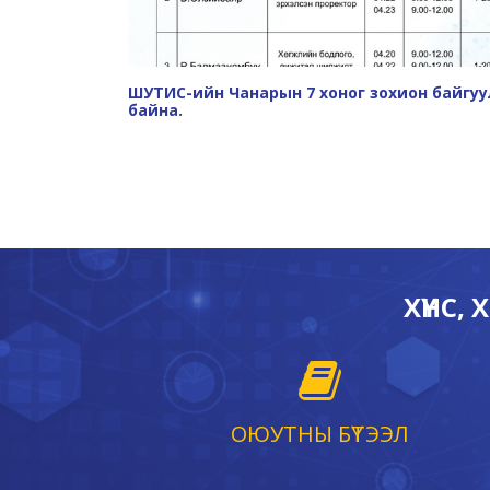
ШУТИС-ийн Чанарын 7 хоног зохион байгу
байна.
ХҮНС,
ОЮУТНЫ БҮТЭЭЛ