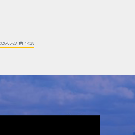
оролцлоо.
026-06-23
14:28
2026-06-19