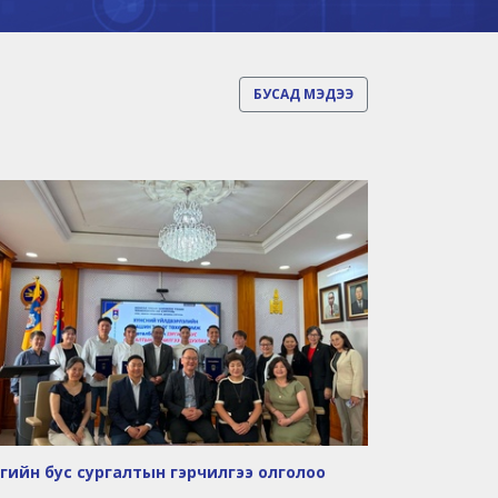
БУСАД МЭДЭЭ
гийн бус сургалтын гэрчилгээ олголоо
Инженерийн
дипломын т