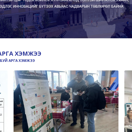
АРГА ХЭМЖЭЭ
БУЙ АРГА ХЭМЖЭЭ