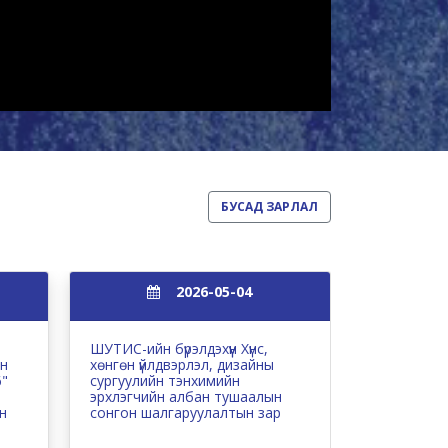
БУСАД ЗАРЛАЛ
2026-05-04
ШУТИС-ийн бүрэлдэхүүн Хүнс,
БҮГД НАЙ
йн
хөнгөн үйлдвэрлэл, дизайны
УЛСЫН БА
6"
сургуулийн тэнхимийн
УХААНЫ Ү
эрхлэгчийн албан тушаалын
ХАМТАРСА
н
сонгон шалгаруулалтын зар
СОНГОН Ш
ЗАРЛАЖ Б