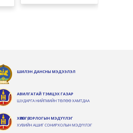
ШИЛЭН ДАНСНЫ МЭДЭЭЛЭЛ
АВИЛГАТАЙ ТЭМЦЭХ ГАЗАР
ШУДАРГА НИЙГМИЙН ТӨЛӨӨ ХАМТДАА
ХӨРӨНГӨ, ОРЛОГЫН МЭДҮҮЛЭГ
ХУВИЙН АШИГ СОНИРХОЛЫН МЭДҮҮЛЭГ