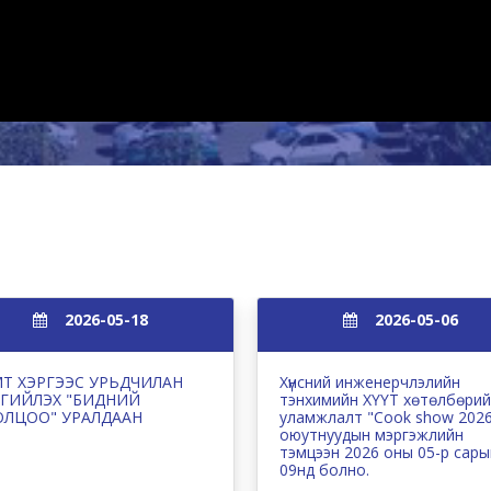
2026-05-18
2026-05-06
Т ХЭРГЭЭС УРЬДЧИЛАН
Хүнсний инженерчлэлийн
ГИЙЛЭХ "БИДНИЙ
тэнхимийн ХҮҮТ хөтөлбөри
ОЛЦОО" УРАЛДААН
уламжлалт "Cook show 202
оюутнуудын мэргэжлийн
тэмцээн 2026 оны 05-р сары
09нд болно.