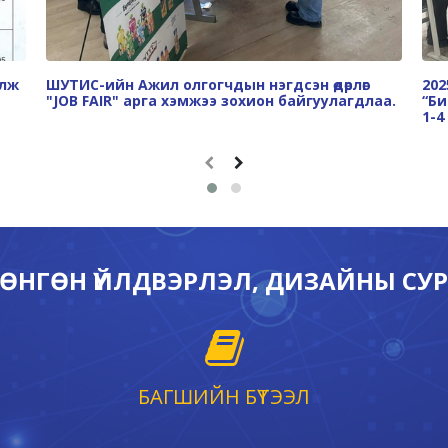
улж
ШУТИС-ийн Ажил олгогчдын нэгдсэн өдөрлөг
202
"JOB FAIR" арга хэмжээ зохион байгуулагдлаа.
“Би
1-4
 ХӨНГӨН ҮЙЛДВЭРЛЭЛ, ДИЗАЙНЫ СУ
БАГШИЙН БҮТЭЭЛ