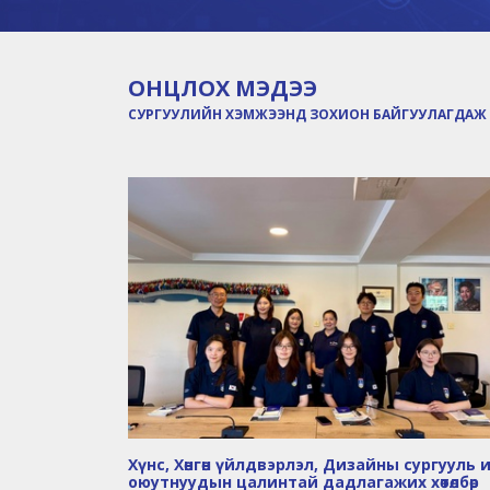
ОНЦЛОХ МЭДЭЭ
СУРГУУЛИЙН ХЭМЖЭЭНД ЗОХИОН БАЙГУУЛАГДАЖ 
Хүнс, Хөнгөн үйлдвэрлэл, Дизайны сургууль 
оюутнуудын цалинтай дадлагажих хөтөлбөр