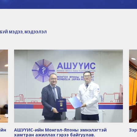
БУЙ МЭДЭЭ, МЭДЭЭЛЭЛ
ийн
АШУҮИС-ийн Монгол-Японы эмнэлэгтэй
Зэр
хамтран ажиллах гэрээ байгуулав.