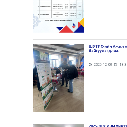
ШУТИС-ийн Ажил олг
байгуулагдлаа.
...
2025-12-09
13:3
2025-2026 оны хич