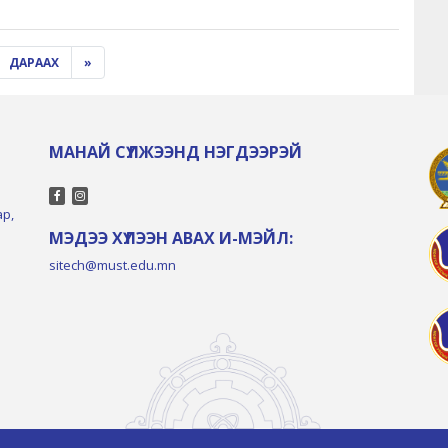
ДАРААХ
»
МАНАЙ СҮЛЖЭЭНД НЭГДЭЭРЭЙ
ар,
МЭДЭЭ ХҮЛЭЭН АВАХ И-МЭЙЛ:
sitech@must.edu.mn