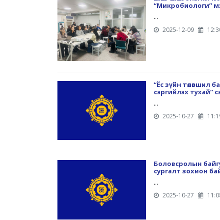
“Микробиологи” мэр
...
2025-12-09
12:3
“Ёс зүйн төлөвшил 
сэргийлэх тухай” 
...
2025-10-27
11:1
Боловсролын бай
сургалт зохион ба
...
2025-10-27
11:0