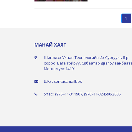
1
МАНАЙ ХАЯГ
Шинжлэх Ухаан Технологийн Их Сургууль 8-р
хороо, Бага тойруу, Сүхбаатар дүүрэг Улаанбаат
Монгол улс 14191
Ш/х : contact.mailbox
Утас : (976)-11-311907, (976)-11-324590-2606,