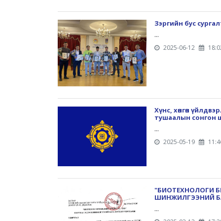
Зэргийн бус сурга
...
2025-06-12
18:0
Хүнс, хөнгөн үйлдв
тушаалын сонгон 
...
2025-05-19
11:4
"БИОТЕХНОЛОГИ Б
ШИНЖИЛГЭЭНИЙ Б
...