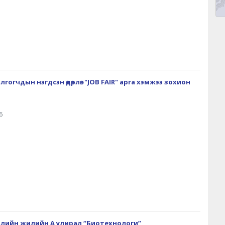
огчдын нэгдсэн өдөрлөг "JOB FAIR" арга хэмжээ зохион
6
ээлийн жилийн А улирал “Биотехнологи”,