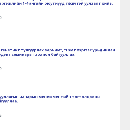
гэжлийн 1-4 ангийн оюутнууд төгсөгчтэй уулзалт хийв.
0
ба генетикт тулгуурлах зарчим”, “Гэмт хэргээс урьдчилан
сэдэвт семинарыг зохион байгууллаа.
9
гууллагын чанарын менежментийн тогтолцооны
йгууллаа.
8