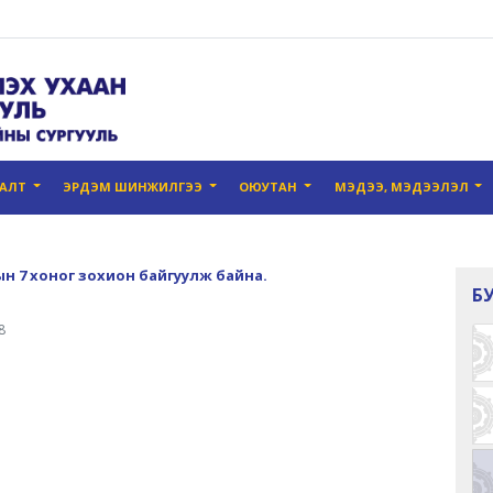
ГАЛТ
ЭРДЭМ ШИНЖИЛГЭЭ
ОЮУТАН
МЭДЭЭ, МЭДЭЭЛЭЛ
 7 хоног зохион байгуулж байна.
Б
8