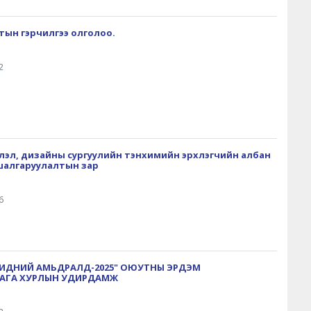
лтын гэрчилгээ олголоо.
2
эрлэл, дизайны сургуулийн тэнхимийн эрхлэгчийн албан
шалгаруулалтын зар
6
ИДНИЙ АМЬДРАЛД-2025" ОЮУТНЫ ЭРДЭМ
АГА ХУРЛЫН УДИРДАМЖ