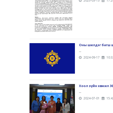
2025-03-13
17:2
Оны шилдэг багш 
...
2024-09-17
10:3
Хоол зүйн хөгжил 
...
2024-07-01
15:4