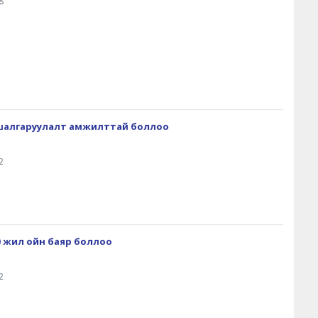
8
шалгаруулалт амжилттай боллоо
2
30 жил ойн баяр боллоо
2