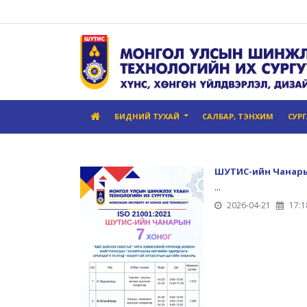
БИДНИЙ ТУХАЙ
САЛБАР, ТЭНХИМ
СУР
ШУТИС-ийн Чанарын
...
2026-04-21
17:1