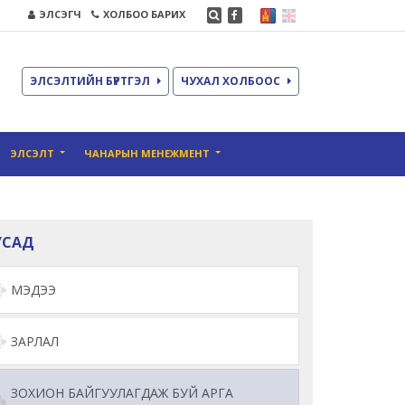
ЭЛСЭГЧ
ХОЛБОО БАРИХ
ЭЛСЭЛТИЙН БҮРТГЭЛ
ЧУХАЛ ХОЛБООС
ЭЛСЭЛТ
ЧАНАРЫН МЕНЕЖМЕНТ
УСАД
МЭДЭЭ
ЗАРЛАЛ
ЗОХИОН БАЙГУУЛАГДАЖ БУЙ АРГА