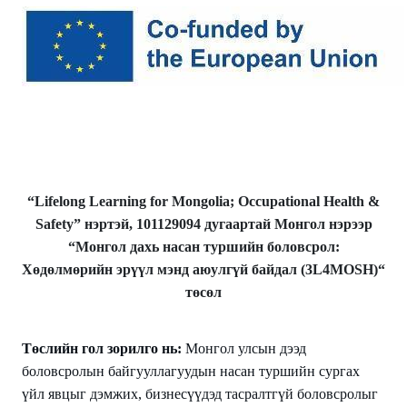
“Lifelong Learning for Mongolia; Occupational Health &
Safety” нэртэй, 101129094 дугаартай Монгол нэрээр
“Монгол дахь насан туршийн боловсрол:
Хөдөлмөрийн эрүүл мэнд аюулгүй байдал (3L4MOSH)“
төсөл
Төслийн гол
з
орилго нь:
Монгол улсын дээд
боловсролын байгууллагуудын насан туршийн сургах
үйл явцыг дэмжих, бизнесүүдэд тасралтгүй боловсролыг