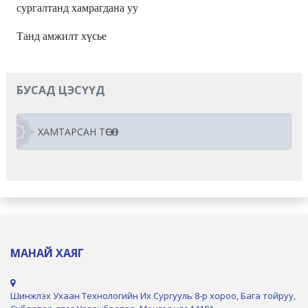
сургалтанд хамрагдана уу
Танд амжилт хүсье
БУСАД ЦЭСҮҮД
ХАМТАРСАН ТӨСӨЛ
МАНАЙ ХАЯГ
Шинжлэх Ухаан Технологийн Их Сургууль 8-р хороо, Бага тойруу,