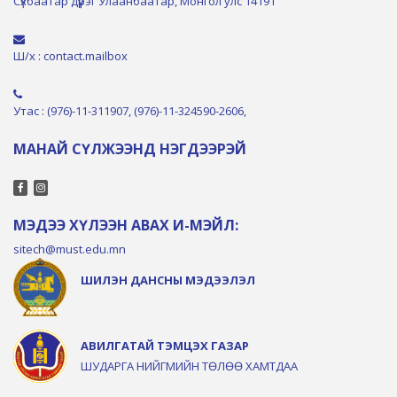
Сүхбаатар дүүрэг Улаанбаатар, Монгол улс 14191
Ш/х : contact.mailbox
Утас : (976)-11-311907, (976)-11-324590-2606,
МАНАЙ СҮЛЖЭЭНД НЭГДЭЭРЭЙ
МЭДЭЭ ХҮЛЭЭН АВАХ И-МЭЙЛ:
sitech@must.edu.mn
ШИЛЭН ДАНСНЫ МЭДЭЭЛЭЛ
АВИЛГАТАЙ ТЭМЦЭХ ГАЗАР
ШУДАРГА НИЙГМИЙН ТӨЛӨӨ ХАМТДАА