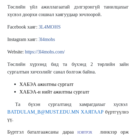
Төслийн үйл ажиллагаатай дэлгэр
э
нгүй танилцахыг
хүсвэл доорхи сошиал хаягуудаар зочлоорой.
Facebook хаяг:
3L4MOHS
Instagram хаяг:
3l4mohs
Website:
https://3l4mohs.com/
Төслийн хүрээнд бид та бүхэнд 2 төрлийн зайн
сургалтын хичээлийг санал болгож байна.
ХАБЭА ажилтны сургалт
ХАБЭА-н нийт ажилтны сургалт
Та бүхэн сургалтанд хамрагдахыг хүсвэл
BATDULAM_B@MUST.EDU.MN ХАЯГААР
бүртгүүлнэ
үү.
Бүртгэл баталгаажсаны дараа
линкээр орж
НЭВТРЭХ