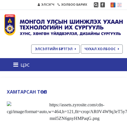
ЭЛСЭГЧ
ХОЛБОО БАРИХ
ЭЛСЭЛТИЙН БҮРТГЭЛ
ЧУХАЛ ХОЛБООС
цэс
ХАМТАРСАН ТӨСӨЛ