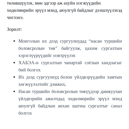
төлөвшүүлэх, мөн эдгээр аж ахуйн нэгжүүдийн
хөдөлмөрийн эрүүл мэнд, аюулгүй байдлыг дээшлүүлэхэд
чиглэнэ.
Зорилт:
Монголын их дээд сургуулиудад “насан туршийн
боловсролын төв” байгуулж, цахим сургалтын
хэрэглүүрүүдийг нэвтрүүлэх
ХАБЭА-н сургалтын чанартай соёлын хандлагыг
бий болгох
Их дээд сургуулиуд болон үйлдвэрүүдийн хамтын
хөгжүүлэлтийг дэмжих,
Насан туршийн боловсролын төвүүдээр дамжуулан
үйлдвэрийн ажилчдад хөдөлмөрийн эрүүл мэнд
аюулгүй байдлын анхан шатны сургалтыг санал
болгох