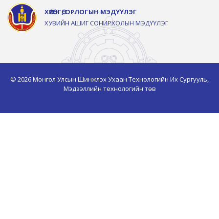
ХӨРӨНГӨ, ОРЛОГЫН МЭДҮҮЛЭГ
ХУВИЙН АШИГ СОНИРХОЛЫН МЭДҮҮЛЭГ
© 2026 Монгол Улсын Шинжлэх Ухаан Технологийн Их Сургууль,
Мэдээллийн технологийн төв