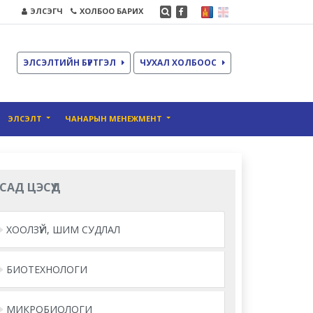
ЭЛСЭГЧ
ХОЛБОО БАРИХ
ЭЛСЭЛТИЙН БҮРТГЭЛ
ЧУХАЛ ХОЛБООС
ЭЛСЭЛТ
ЧАНАРЫН МЕНЕЖМЕНТ
САД ЦЭСҮҮД
ХООЛЗҮЙ, ШИМ СУДЛАЛ
БИОТЕХНОЛОГИ
МИКРОБИОЛОГИ