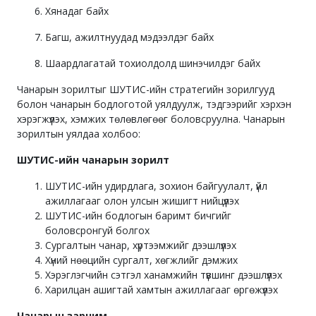
Хянадаг байх
Багш, ажилтнуудад мэдээлдэг байх
Шаардлагатай тохиолдолд шинэчилдэг байх
Чанарын зорилтыг ШУТИС-ийн стратегийн зорилгууд
болон чанарын бодлоготой уялдуулж, тэдгээрийг хэрхэн
хэрэгжүүлэх, хэмжих төлөвлөгөөг боловсруулна. Чанарын
зорилтын уялдаа холбоо:
ШУТИС-ийн чанарын зорилт
ШУТИС-ийн удирдлага, зохион байгуулалт, үйл
ажиллагааг олон улсын жишигт нийцүүлэх
ШУТИС-ийн бодлогын баримт бичгийг
боловсронгуй болгох
Сургалтын чанар, хүртээмжийг дээшлүүлэх
Хүний нөөцийн сургалт, хөгжлийг дэмжих
Хэрэглэгчийн сэтгэл ханамжийн түвшинг дээшлүүлэх
Харилцан ашигтай хамтын ажиллагааг өргөжүүлэх
Чанарын зарчим