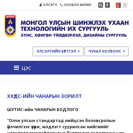
ЭЛСЭГЧ
ХОЛБОО БАРИХ
ЭЛСЭЛТИЙН БҮРТГЭЛ
ЧУХАЛ ХОЛБООС
цэс
ХХҮДС-ИЙН ЧАНАРЫН ЗОРИЛТ
ШУТИС-ийн ЧАНАРЫН БОДЛОГО
“Олон улсын стандартад нийцсэн боловсролын
үйлчилгээг үзүүлж, мэдлэгт суурилсан нийгмийг
цогцлоох манлайлагчдыг бэлтгэдэг судалгааны их