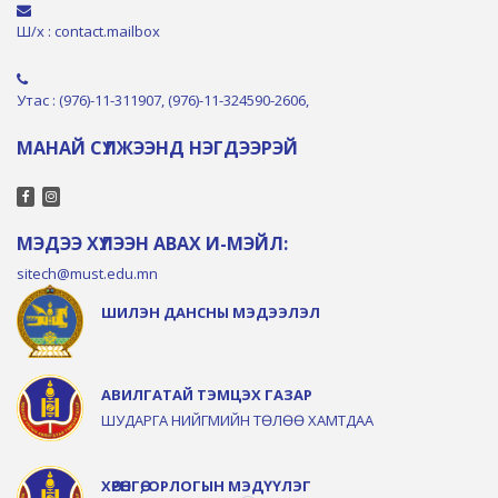
Ш/х : contact.mailbox
Утас : (976)-11-311907, (976)-11-324590-2606,
МАНАЙ СҮЛЖЭЭНД НЭГДЭЭРЭЙ
МЭДЭЭ ХҮЛЭЭН АВАХ И-МЭЙЛ:
sitech@must.edu.mn
ШИЛЭН ДАНСНЫ МЭДЭЭЛЭЛ
АВИЛГАТАЙ ТЭМЦЭХ ГАЗАР
ШУДАРГА НИЙГМИЙН ТӨЛӨӨ ХАМТДАА
ХӨРӨНГӨ, ОРЛОГЫН МЭДҮҮЛЭГ