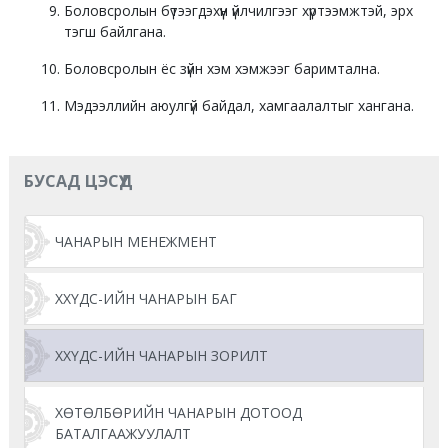
Боловсролын бүтээгдэхүүн үйлчилгээг хүртээмжтэй, эрх
тэгш байлгана.
Боловсролын ёс зүйн хэм хэмжээг баримтална.
Мэдээллийн аюулгүй байдал, хамгаалалтыг хангана.
БУСАД ЦЭСҮҮД
ЧАНАРЫН МЕНЕЖМЕНТ
ХХҮДС-ИЙН ЧАНАРЫН БАГ
ХХҮДС-ИЙН ЧАНАРЫН ЗОРИЛТ
ХӨТӨЛБӨРИЙН ЧАНАРЫН ДОТООД
БАТАЛГААЖУУЛАЛТ