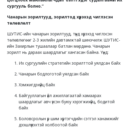
сургууль болно.”
Чанарын зорилтууд, зорилтод хүрэхэд чиглэсэн
төлөвлөлт
ШУТИС-ийн чанарын зорилтууд, түүнд хүрэхэд чиглэсэн
төлөвлөгөөг 2-3 жилийн давтамжтай шинэчилж ШУТИС-
ийн Захирлын тушаалаар батлан мөрдөнө. Чанарын
зорилт нь дараах шаардлагыг хангасан байна. Үүнд:
Их сургуулийн стратегийн зорилттой уялдсан байх
Чанарын бодлоготой уялдсан байх
Хэмжигдэхүйц байх
Байгууллагын үйл ажиллагаатай хамаарах
шаардлагыг авч үзсэн буюу хэрэгжихүйц, бодитой
байх
Боловсролын үр шим хүртэгчдийн сэтгэл ханамжийг
дээшлүүлэхтэй холбоотой байх