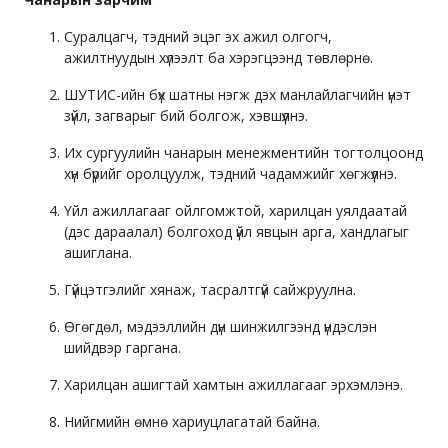
Суралцагч, тэдний эцэг эх ажил олгогч,
ажилтнуудын хүлээлт ба хэрэгцээнд төвлөрнө.
ШУТИС-ийн бүх шатны нэгж дэх манлайлагчийн үнэт
зүйл, загварыг бий болгож, хэвшүүлнэ.
Их сургуулийн чанарын менежментийн тогтолцоонд
хүн бүрийг оролцуулж, тэдний чадамжийг хөгжүүлнэ.
Үйл ажиллагааг ойлгомжтой, харилцан уялдаатай
(дэс дараалал) болгоход үйл явцын арга, хандлагыг
ашиглана.
Гүйцэтгэлийг хянаж, тасралтгүй сайжруулна.
Өгөгдөл, мэдээллийн дүн шинжилгээнд үндэслэн
шийдвэр гаргана.
Харилцан ашигтай хамтын ажиллагааг эрхэмлэнэ.
Нийгмийн өмнө хариуцлагатай байна.