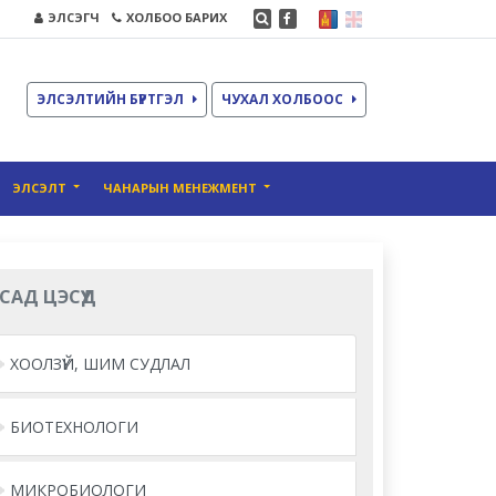
ЭЛСЭГЧ
ХОЛБОО БАРИХ
ЭЛСЭЛТИЙН БҮРТГЭЛ
ЧУХАЛ ХОЛБООС
ЭЛСЭЛТ
ЧАНАРЫН МЕНЕЖМЕНТ
САД ЦЭСҮҮД
ХООЛЗҮЙ, ШИМ СУДЛАЛ
БИОТЕХНОЛОГИ
МИКРОБИОЛОГИ