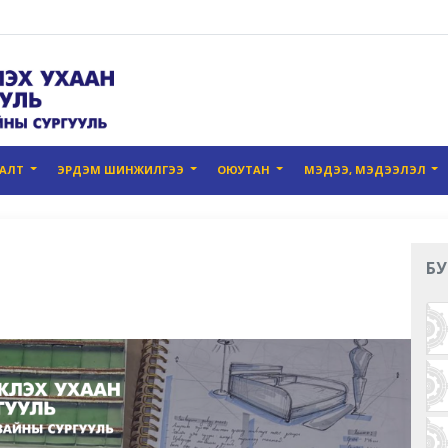
ГАЛТ
ЭРДЭМ ШИНЖИЛГЭЭ
ОЮУТАН
МЭДЭЭ, МЭДЭЭЛЭЛ
БУ