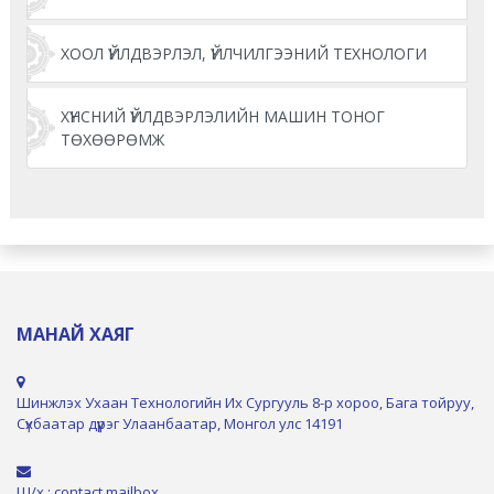
ХООЛ ҮЙЛДВЭРЛЭЛ, ҮЙЛЧИЛГЭЭНИЙ ТЕХНОЛОГИ
ХҮНСНИЙ ҮЙЛДВЭРЛЭЛИЙН МАШИН ТОНОГ
ТӨХӨӨРӨМЖ
МАНАЙ ХАЯГ
Шинжлэх Ухаан Технологийн Их Сургууль 8-р хороо, Бага тойруу,
Сүхбаатар дүүрэг Улаанбаатар, Монгол улс 14191
Ш/х : contact.mailbox