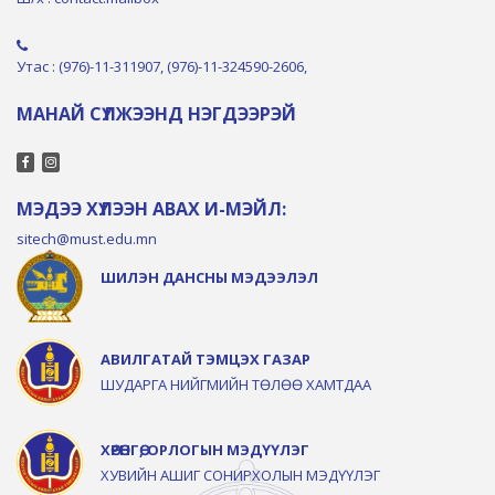
Утас : (976)-11-311907, (976)-11-324590-2606,
МАНАЙ СҮЛЖЭЭНД НЭГДЭЭРЭЙ
МЭДЭЭ ХҮЛЭЭН АВАХ И-МЭЙЛ:
sitech@must.edu.mn
ШИЛЭН ДАНСНЫ МЭДЭЭЛЭЛ
АВИЛГАТАЙ ТЭМЦЭХ ГАЗАР
ШУДАРГА НИЙГМИЙН ТӨЛӨӨ ХАМТДАА
ХӨРӨНГӨ, ОРЛОГЫН МЭДҮҮЛЭГ
ХУВИЙН АШИГ СОНИРХОЛЫН МЭДҮҮЛЭГ