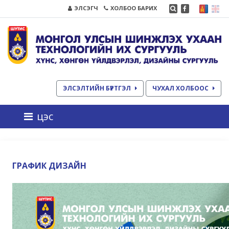
ЭЛСЭГЧ
ХОЛБОО БАРИХ
ЭЛСЭЛТИЙН БҮРТГЭЛ
ЧУХАЛ ХОЛБООС
цэс
ГРАФИК ДИЗАЙН