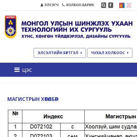
ЭЛСЭГЧ
ХОЛБОО БАРИХ
ЭЛСЭЛТИЙН БҮРТГЭЛ
ЧУХАЛ ХОЛБООС
цэс
МАГИСТРЫН ХӨТӨЛБӨР