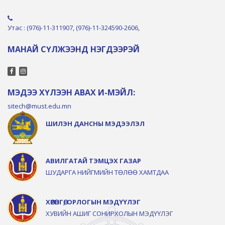
Утас : (976)-11-311907, (976)-11-324590-2606,
МАНАЙ СҮЛЖЭЭНД НЭГДЭЭРЭЙ
МЭДЭЭ ХҮЛЭЭН АВАХ И-МЭЙЛ:
sitech@must.edu.mn
ШИЛЭН ДАНСНЫ МЭДЭЭЛЭЛ
АВИЛГАТАЙ ТЭМЦЭХ ГАЗАР
ШУДАРГА НИЙГМИЙН ТӨЛӨӨ ХАМТДАА
ХӨРӨНГӨ, ОРЛОГЫН МЭДҮҮЛЭГ
ХУВИЙН АШИГ СОНИРХОЛЫН МЭДҮҮЛЭГ