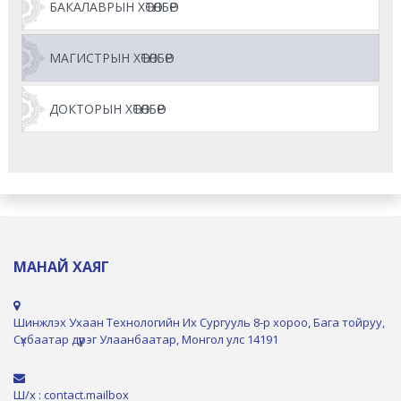
БАКАЛАВРЫН ХӨТӨЛБӨР
МАГИСТРЫН ХӨТӨЛБӨР
ДОКТОРЫН ХӨТӨЛБӨР
МАНАЙ ХАЯГ
Шинжлэх Ухаан Технологийн Их Сургууль 8-р хороо, Бага тойруу,
Сүхбаатар дүүрэг Улаанбаатар, Монгол улс 14191
Ш/х : contact.mailbox