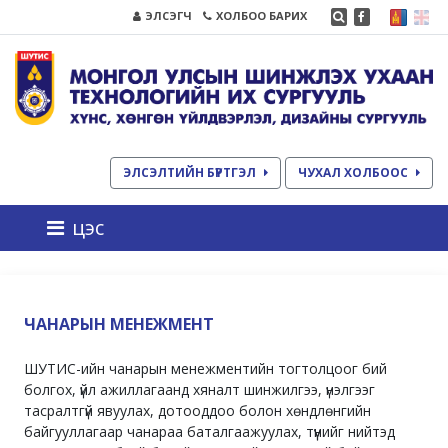
ЭЛСЭГЧ
ХОЛБОО БАРИХ
ЭЛСЭЛТИЙН БҮРТГЭЛ
ЧУХАЛ ХОЛБООС
цэс
ЧАНАРЫН МЕНЕЖМЕНТ
ШУТИС-ийн чанарын менежментийн тогтолцоог бий
болгох, үйл ажиллагаанд хяналт шинжилгээ, үнэлгээг
тасралтгүй явуулах, дотооддоо болон хөндлөнгийн
байгууллагаар чанараа баталгаажуулах, түүнийг нийтэд