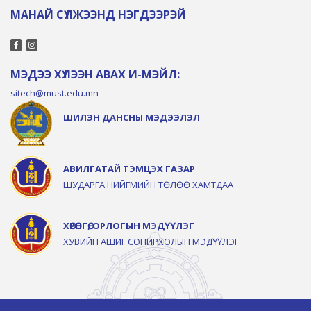
МАНАЙ СҮЛЖЭЭНД НЭГДЭЭРЭЙ
МЭДЭЭ ХҮЛЭЭН АВАХ И-МЭЙЛ:
sitech@must.edu.mn
ШИЛЭН ДАНСНЫ МЭДЭЭЛЭЛ
АВИЛГАТАЙ ТЭМЦЭХ ГАЗАР
ШУДАРГА НИЙГМИЙН ТӨЛӨӨ ХАМТДАА
ХӨРӨНГӨ, ОРЛОГЫН МЭДҮҮЛЭГ
ХУВИЙН АШИГ СОНИРХОЛЫН МЭДҮҮЛЭГ