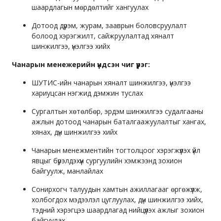
шаардлагын мөрдөлтийг хангуулах
Дотоод дүрэм, журам, зааврын боловсруулалт
болоод хэрэгжилт, сайжруулалтад хяналт
шинжилгээ, үнэлгээ хийх
Чанарын менежерийн үндсэн чиг үүрэг:
ШУТИС-ийн чанарын хяналт шинжилгээ, үнэлгээ
хариуцсан нэгжид дэмжин туслах
Сургалтын хөтөлбөр, эрдэм шинжилгээ судалгааны
ажлын дотоод чанарын баталгаажуулалтыг хангах,
хянах, дүн шинжилгээ хийх
Чанарын менежментийн тогтолцоог хэрэгжүүлэх үйл
явцыг бүрэлдэхүүн сургуулийн хэмжээнд зохион
байгуулж, манлайлах
Сонирхогч талуудын хамтын ажиллагааг өргөжүүлж,
холбогдох мэдээлэл цуглуулах, дүн шинжилгээ хийх,
тэдний хэрэгцээ шаардлагад нийцүүлэх ажлыг зохион
байгуулах