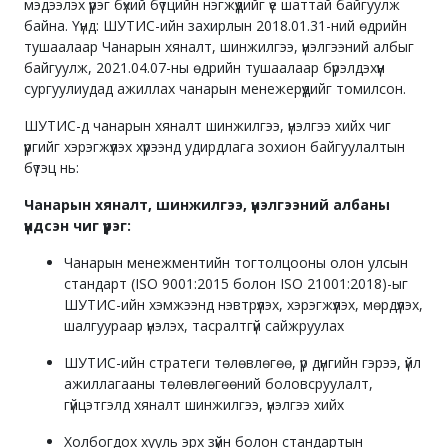
мэдээлэх үүрэг бүхий бүтцийн нэгжүүдийг үе шаттай байгуулж
байна. Үүнд: ШУТИС-ийн захирлын 2018.01.31-ний өдрийн
тушаалаар Чанарын хяналт, шинжилгээ, үнэлгээний албыг
байгуулж, 2021.04.07-ны өдрийн тушаалаар бүрэлдэхүүн
сургуулиудад ажиллах чанарын менежерүүдийг томилсон.
ШУТИС-д чанарын хяналт шинжилгээ, үнэлгээ хийх чиг
үүргийг хэрэгжүүлэх хүрээнд удирдлага зохион байгуулалтын
бүтэц нь:
Чанарын хяналт, шинжилгээ, үнэлгээний албаны
үндсэн чиг үүрэг:
Чанарын менежментийн тогтолцооны олон улсын
стандарт (ISO 9001:2015 болон ISO 21001:2018)-ыг
ШУТИС-ийн хэмжээнд нэвтрүүлэх, хэрэгжүүлэх, мөрдүүлэх,
шалгуураар үнэлэх, тасралтгүй сайжруулах
ШУТИС-ийн стратеги төлөвлөгөө, үр дүнгийн гэрээ, үйл
ажиллагааны төлөвлөгөөний боловсруулалт,
гүйцэтгэлд хяналт шинжилгээ, үнэлгээ хийх
Холбогдох хууль эрх зүйн болон стандартын