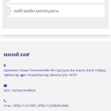
НИЙГМИЙН ХАРИУЦЛАГА
МАНАЙ ХАЯГ
Шинжлэх Ухаан Технологийн Их Сургууль 8-р хороо, Бага тойруу,
Сүхбаатар дүүрэг Улаанбаатар, Монгол улс 14191
Ш/х : contact.mailbox
Утас : (976)-11-311907, (976)-11-324590-2606,