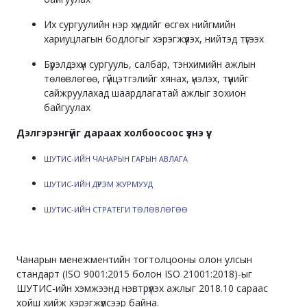
Их сургуулийн нэр хүндийг өсгөх нийгмийн
хариуцлагын бодлогыг хэрэгжүүлэх, нийтэд түгээх
Бүрэлдэхүүн сургууль, салбар, тэнхимийн ажлын
төлөвлөгөө, гүйцэтгэлийг хянах, үнэлэх, түүнийг
сайжруулахад шаардлагатай ажлыг зохион
байгуулах
Дэлгэрэнгүйг дараах холбоосоос үзнэ үү:
ШУТИС-ИЙН ЧАНАРЫН ГАРЫН АВЛАГА
ШУТИС-ИЙН ДҮРЭМ ЖУРМУУД
ШУТИС-ИЙН СТРАТЕГИ ТӨЛӨВЛӨГӨӨ
Чанарын менежментийн тогтолцооны олон улсын
стандарт (ISO 9001:2015 болон ISO 21001:2018)-ыг
ШУТИС-ийн хэмжээнд нэвтрүүлэх ажлыг 2018.10 сараас
хойш хийж хэрэгжүүлсээр байна.