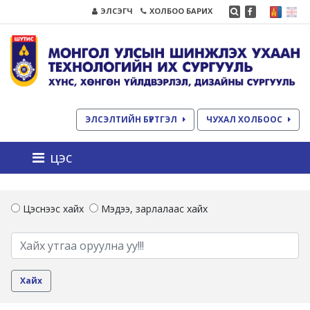
ЭЛСЭГЧ
ХОЛБОО БАРИХ
ЭЛСЭЛТИЙН БҮРТГЭЛ
ЧУХАЛ ХОЛБООС
цэс
Цэснээс хайх
Мэдээ, зарлалаас хайх