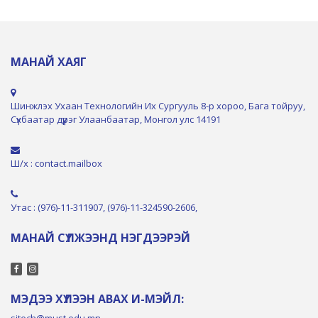
МАНАЙ ХАЯГ
Шинжлэх Ухаан Технологийн Их Сургууль 8-р хороо, Бага тойруу,
Сүхбаатар дүүрэг Улаанбаатар, Монгол улс 14191
Ш/х : contact.mailbox
Утас : (976)-11-311907, (976)-11-324590-2606,
МАНАЙ СҮЛЖЭЭНД НЭГДЭЭРЭЙ
МЭДЭЭ ХҮЛЭЭН АВАХ И-МЭЙЛ:
sitech@must.edu.mn