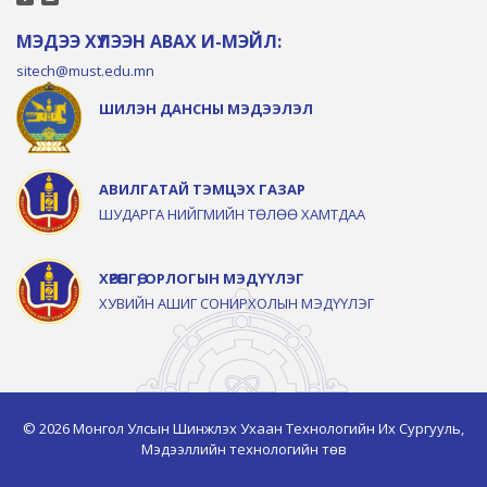
МЭДЭЭ ХҮЛЭЭН АВАХ И-МЭЙЛ:
sitech@must.edu.mn
ШИЛЭН ДАНСНЫ МЭДЭЭЛЭЛ
АВИЛГАТАЙ ТЭМЦЭХ ГАЗАР
ШУДАРГА НИЙГМИЙН ТӨЛӨӨ ХАМТДАА
ХӨРӨНГӨ, ОРЛОГЫН МЭДҮҮЛЭГ
ХУВИЙН АШИГ СОНИРХОЛЫН МЭДҮҮЛЭГ
© 2026 Монгол Улсын Шинжлэх Ухаан Технологийн Их Сургууль,
Мэдээллийн технологийн төв