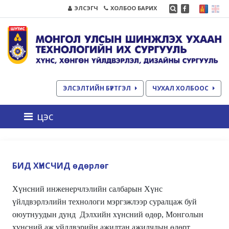
ЭЛСЭГЧ
ХОЛБОО БАРИХ
ЭЛСЭЛТИЙН БҮРТГЭЛ
ЧУХАЛ ХОЛБООС
цэс
БИД ХҮНСЧИД өдөрлөг
Хүнсний инженерчлэлийн салбарын Хүнс
үйлдвэрлэлийн технологи мэргэжлээр суралцаж буй
оюутнуудын дунд Дэлхийн хүнсний өдөр, Монголын
хүнсний аж үйлдвэрийн ажилтан ажилчдын өдөрт