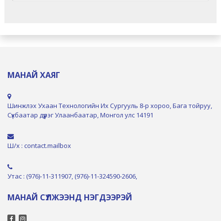
МАНАЙ ХАЯГ
Шинжлэх Ухаан Технологийн Их Сургууль 8-р хороо, Бага тойруу,
Сүхбаатар дүүрэг Улаанбаатар, Монгол улс 14191
Ш/х : contact.mailbox
Утас : (976)-11-311907, (976)-11-324590-2606,
МАНАЙ СҮЛЖЭЭНД НЭГДЭЭРЭЙ