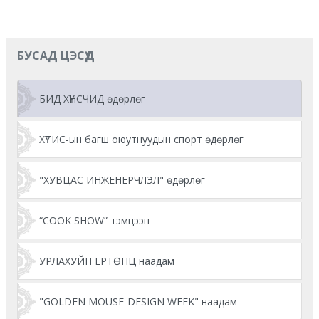
БУСАД ЦЭСҮҮД
БИД ХҮНСЧИД өдөрлөг
ХҮТИС-ын багш оюутнуудын спорт өдөрлөг
"ХУВЦАС ИНЖЕНЕРЧЛЭЛ" өдөрлөг
“COOK SHOW” тэмцээн
УРЛАХУЙН ЕРТӨНЦ наадам
"GOLDEN MOUSE-DESIGN WEEK" наадам