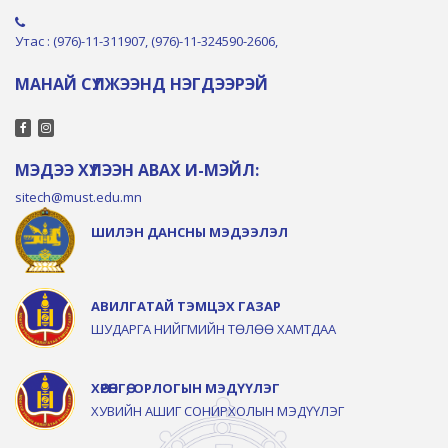
Утас : (976)-11-311907, (976)-11-324590-2606,
МАНАЙ СҮЛЖЭЭНД НЭГДЭЭРЭЙ
МЭДЭЭ ХҮЛЭЭН АВАХ И-МЭЙЛ:
sitech@must.edu.mn
ШИЛЭН ДАНСНЫ МЭДЭЭЛЭЛ
АВИЛГАТАЙ ТЭМЦЭХ ГАЗАР
ШУДАРГА НИЙГМИЙН ТӨЛӨӨ ХАМТДАА
ХӨРӨНГӨ, ОРЛОГЫН МЭДҮҮЛЭГ
ХУВИЙН АШИГ СОНИРХОЛЫН МЭДҮҮЛЭГ