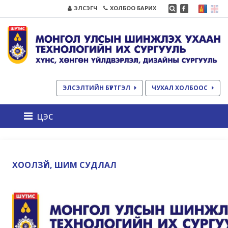
ЭЛСЭГЧ
ХОЛБОО БАРИХ
ЭЛСЭЛТИЙН БҮРТГЭЛ
ЧУХАЛ ХОЛБООС
цэс
ХООЛЗҮЙ, ШИМ СУДЛАЛ