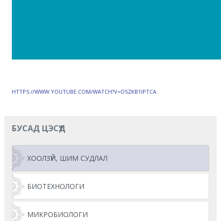
HTTPS://WWW.YOUTUBE.COM/WATCH?V=O5ZKB1IPTCA
БУСАД ЦЭСҮҮД
ХООЛЗҮЙ, ШИМ СУДЛАЛ
БИОТЕХНОЛОГИ
МИКРОБИОЛОГИ