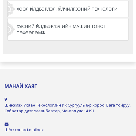
ХООЛ ҮЙЛДВЭРЛЭЛ, ҮЙЛЧИЛГЭЭНИЙ ТЕХНОЛОГИ
ХҮНСНИЙ ҮЙЛДВЭРЛЭЛИЙН МАШИН ТОНОГ
ТӨХӨӨРӨМЖ
МАНАЙ ХАЯГ
Шинжлэх Ухаан Технологийн Их Сургууль 8-р хороо, Бага тойруу,
Сүхбаатар дүүрэг Улаанбаатар, Монгол улс 14191
Ш/х : contact.mailbox