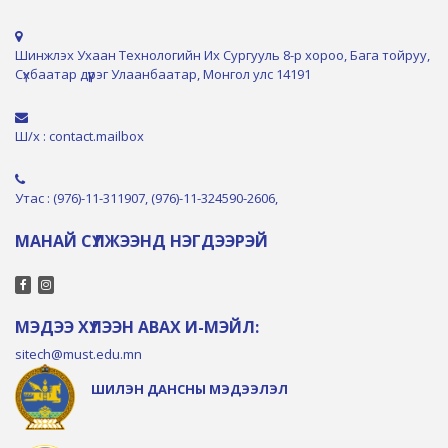
Шинжлэх Ухаан Технологийн Их Сургууль 8-р хороо, Бага тойруу,
Сүхбаатар дүүрэг Улаанбаатар, Монгол улс 14191
Ш/х : contact.mailbox
Утас : (976)-11-311907, (976)-11-324590-2606,
МАНАЙ СҮЛЖЭЭНД НЭГДЭЭРЭЙ
МЭДЭЭ ХҮЛЭЭН АВАХ И-МЭЙЛ:
sitech@must.edu.mn
ШИЛЭН ДАНСНЫ МЭДЭЭЛЭЛ