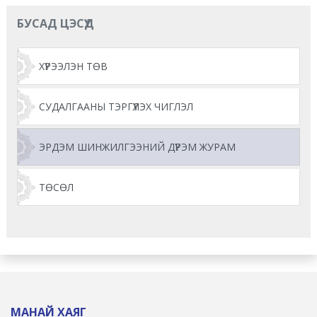
БУСАД ЦЭСҮҮД
ХҮРЭЭЛЭН ТӨВ
СУДАЛГААНЫ ТЭРГҮҮЛЭХ ЧИГЛЭЛ
ЭРДЭМ ШИНЖИЛГЭЭНИЙ ДҮРЭМ ЖУРАМ
ТӨСӨЛ
МАНАЙ ХАЯГ