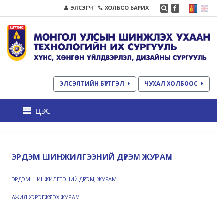
ЭЛСЭГЧ
ХОЛБОО БАРИХ
ЭЛСЭЛТИЙН БҮРТГЭЛ
ЧУХАЛ ХОЛБООС
цэс
ЭРДЭМ ШИНЖИЛГЭЭНИЙ ДҮРЭМ ЖУРАМ
ЭРДЭМ ШИНЖИЛГЭЭНИЙ ДҮРЭМ, ЖУРАМ
АЖИЛ ХЭРЭГЖҮҮЛЭХ ЖУРАМ