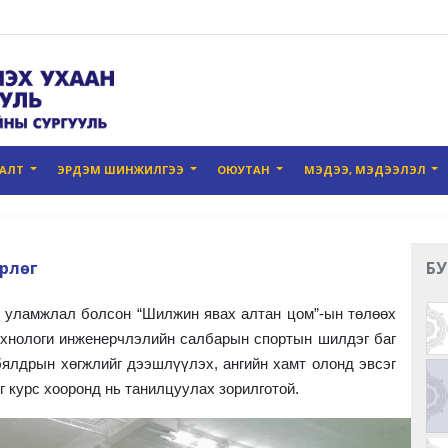
ГАЛТ
ЭРДЭМ ШИНЖИЛГЭЭ
ОЮУТАН
МЭДЭЭ, МЭДЭЭЛЭЛ
өрлөг
БУ
 уламжлал болсон “Шилжин явах алтан цом”-ын төлөөх
ехнологи инженерчлэлийн салбарын спортын шилдэг баг
ялдрын хөгжлийг дээшлүүлэх, ангийн хамт олонд эвсэг
г курс хооронд нь танилцуулах зорилготой
.