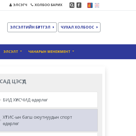
ЭЛСЭГЧ
ХОЛБОО БАРИХ
ЭЛСЭЛТИЙН БҮРТГЭЛ
ЧУХАЛ ХОЛБООС
ЭЛСЭЛТ
ЧАНАРЫН МЕНЕЖМЕНТ
САД ЦЭСҮҮД
БИД ХҮНСЧИД өдөрлөг
ХҮТИС-ын багш оюутнуудын спорт
өдөрлөг