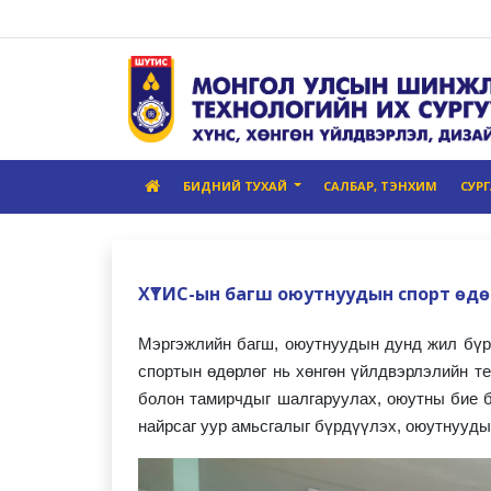
БИДНИЙ ТУХАЙ
САЛБАР, ТЭНХИМ
СУР
ХҮТИС-ын багш оюутнуудын спорт өд
Мэргэжлийн багш, оюутнуудын дунд жил бүр
спортын өдөрлөг нь хөнгөн үйлдвэрлэлийн т
болон тамирчдыг шалгаруулах, оюутны бие б
найрсаг уур амьсгалыг бүрдүүлэх, оюутнууды