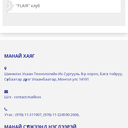
''FLAIR'' клуб
МАНАЙ ХАЯГ
Шинжлэх Ухаан Технологийн Их Сургууль 8-р хороо, Бага тойруу,
Сүхбаатар дүүрэг Улаанбаатар, Монгол улс 14191
Ш/х : contact.mailbox
Утас : (976)-11-311907, (976)-11-324590-2606,
МАНАЙ СҮЛЖЭЭНД НЭГДЭЭРЭЙ