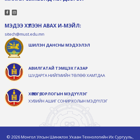
МЭДЭЭ ХҮЛЭЭН АВАХ И-МЭЙЛ:
sitech@must.edu.mn
ШИЛЭН ДАНСНЫ МЭДЭЭЛЭЛ
АВИЛГАТАЙ ТЭМЦЭХ ГАЗАР
ШУДАРГА НИЙГМИЙН ТӨЛӨӨ ХАМТДАА
ХӨРӨНГӨ, ОРЛОГЫН МЭДҮҮЛЭГ
ХУВИЙН АШИГ СОНИРХОЛЫН МЭДҮҮЛЭГ
© 2026 Монгол Улсын Шинжлэх Ухаан Технологийн Их Сургууль,