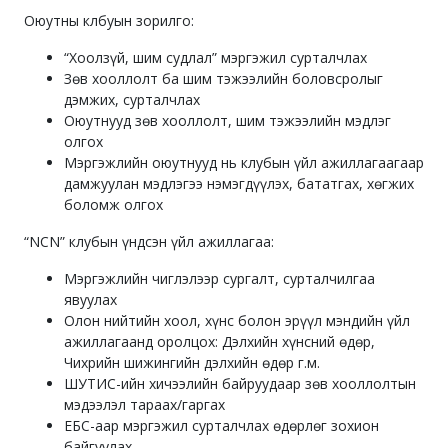
Оюутны клбуын зорилго:
“Хоолзүй, шим cудлал” мэргэжил cурталчлах
Зөв хооллолт ба шим тэжээлийн боловcролыг
дэмжих, cурталчлах
Оюутнууд зөв хооллолт, шим тэжээлийн мэдлэг
олгох
Мэргэжлийн оюутнууд нь клубын үйл ажиллагаагаар
дамжуулан мэдлэгээ нэмэгдүүлэх, бататгах, хөгжих
боломж олгох
“NCN” клубын үндcэн үйл ажиллагаа:
Мэргэжлийн чиглэлээр сургалт, сурталчилгаа
явуулах
Олон нийтийн хоол, хүнс болон эрүүл мэндийн үйл
ажиллагаанд оролцох: Дэлхийн хүнcний өдөр,
Чихрийн шижингийн дэлхийн өдөр г.м.
ШУТИC-ийн хичээлийн байруудаар зөв хооллолтын
мэдээлэл тараах/гаргах
ЕБС-аар мэргэжил сурталчлах өдөрлөг зохион
байгуулах