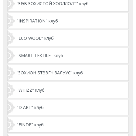
“ЗӨВ ЗОХИСТОЙ ХООЛЛОЛТ” клуб
"INSPIRATION" клуб
''ECO WOOL'' клуб
''SMART TEXTILE'' клуб
“ЗОХИОН БҮТЭЭГЧ ЗАЛУУС” клуб
''WHIZZ'' клуб
"D ART" клуб
"FINDE" клуб