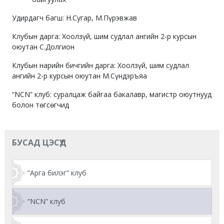
Удирдагч багш: Н.Cугар, М.Пүрэвжав
Клубын дарга: Хоолзүй, шим судлал ангийн 2-р курсын
оюутан С.Долгион
Клубын нарийн бичгийн дарга: Хоолзүй, шим судлал
ангийн 2-р курсын оюутан М.Сүндэръяа
“NCN” клуб: суралцаж байгаа бакалавр, магистр оюутнууд
болон төгсөгчид
БУСАД ЦЭСҮҮД
“Арга билэг” клуб
“NCN” клуб