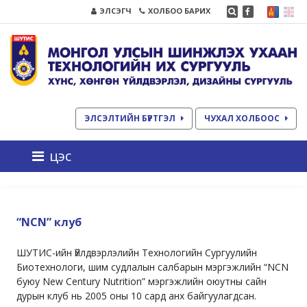
ЭЛСЭГЧ
ХОЛБОО БАРИХ
ЭЛСЭЛТИЙН БҮРТГЭЛ
ЧУХАЛ ХОЛБООС
цэс
“NCN” клуб
ШУТИС-ийн Үйлдвэрлэлийн Технологийн Сургуулийн
Биотехнологи, шим судлалын салбарын мэргэжлийн “NCN
буюу New Century Nutrition” мэргэжлийн оюутны сайн
дурын клуб нь 2005 оны 10 сард анх байгуулагдсан.