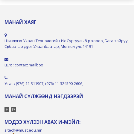
МАНАЙ ХАЯГ
Шинжлэх Ухаан Технологийн Их Сургууль 8-р хороо, Бага тойруу,
Сүхбаатар дүүрэг Улаанбаатар, Монгол улс 14191
Ш/х : contact.mailbox
Утас : (976)-11-311907, (976)-11-324590-2606,
МАНАЙ СҮЛЖЭЭНД НЭГДЭЭРЭЙ
МЭДЭЭ ХҮЛЭЭН АВАХ И-МЭЙЛ:
sitech@must.edu.mn