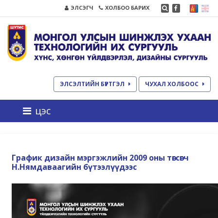
ЭЛСЭГЧ
ХОЛБОО БАРИХ
ЭЛСЭЛТИЙН БҮРТГЭЛ
ЧУХАЛ ХОЛБООС
цэс
График дизайн мэргэжлийн 2009 оны төгсөгч
Н.Нямдаваагийн бүтээлүүдээс