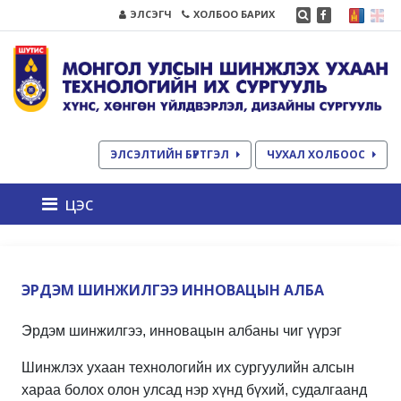
ЭЛСЭГЧ
ХОЛБОО БАРИХ
ЭЛСЭЛТИЙН БҮРТГЭЛ
ЧУХАЛ ХОЛБООС
цэс
ЭРДЭМ ШИНЖИЛГЭЭ ИННОВАЦЫН АЛБА
Эрдэм шинжилгээ, инновацын албаны чиг үүрэг
Шинжлэх ухаан технологийн их сургуулийн алсын
хараа болох олон улсад нэр хүнд бүхий, судалгаанд