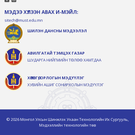
МЭДЭЭ ХҮЛЭЭН АВАХ И-МЭЙЛ:
sitech@must.edu.mn
ШИЛЭН ДАНСНЫ МЭДЭЭЛЭЛ
АВИЛГАТАЙ ТЭМЦЭХ ГАЗАР
ШУДАРГА НИЙГМИЙН ТӨЛӨӨ ХАМТДАА
ХӨРӨНГӨ, ОРЛОГЫН МЭДҮҮЛЭГ
ХУВИЙН АШИГ СОНИРХОЛЫН МЭДҮҮЛЭГ
© 2026 Монгол Улсын Шинжлэх Ухаан Технологийн Их Сургууль,
Мэдээллийн технологийн төв