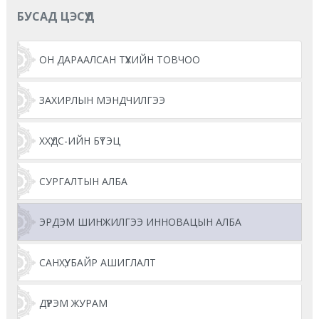
БУСАД ЦЭСҮҮД
ОН ДАРААЛСАН ТҮҮХИЙН ТОВЧОО
ЗАХИРЛЫН МЭНДЧИЛГЭЭ
ХХҮДС-ИЙН БҮТЭЦ
СУРГАЛТЫН АЛБА
ЭРДЭМ ШИНЖИЛГЭЭ ИННОВАЦЫН АЛБА
САНХҮҮ, БАЙР АШИГЛАЛТ
ДҮРЭМ ЖУРАМ