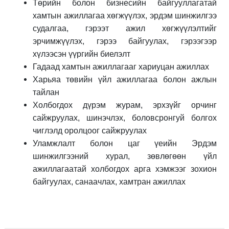
Төрийн болон бизнесийн байгууллагатай
хамтын ажиллагаа хөгжүүлэх, эрдэм шинжилгээ
судалгаа, гэрээт ажил хөгжүүлэлтийг
эрчимжүүлэх, гэрээ байгуулах, гэрээгээр
хүлээсэн үүргийн биелэлт
Гадаад хамтын ажиллагааг хариуцан ажиллах
Харьяа төвийн үйл ажиллагаа болон ажлын
тайлан
Холбогдох дүрэм журам, эрхзүйг орчинг
сайжруулах, шинэчлэх, боловсронгуй болгох
чиглэлд оролцоог сайжруулах
Уламжлалт болон цаг үеийн Эрдэм
шинжилгээний хурал, зөвлөгөөн үйл
ажиллагаатай холбогдох арга хэмжээг зохион
байгуулах, санаачлах, хамтран ажиллах