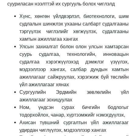
сууриласан нээлттэй их сургууль болох чиглэлд
Хүнс, хөнгөн үйлдвэрлэл, биотехнологи, шим
судлалын шинжлэх ухааны салбарт судалгааны
тэргүүлэх чиглэлийг хөгжүүлэх, судалгааны
хамтын ажиллагаа хангах
Улсын захиалгат болон олон улсын хамтарсан
суурь судалгаа, технологийн, инновацын
судалгаа хэрэгжүүлэхэд дэмжлэг үзүүлэх,
мэдээллээр хангах, салбар дундын хамтын
ажиллагааг сайжруулах, хэрэгжиж буй төслийн
үйл ажиллагааг хянах
Сургуулийн Эрдмийн зөвлөлийн үйл
ажиллагааг зохицуулах
Ном, үндсэн сурах бичгийн бодлогыг
тодорхойлох, чанар, хүртээмжийг нэмэгдүүлэх,
Ахисан түвшний сургалтын үйл ажиллагааг
удирдан чиглүүлэх, мэдээллээр хангах