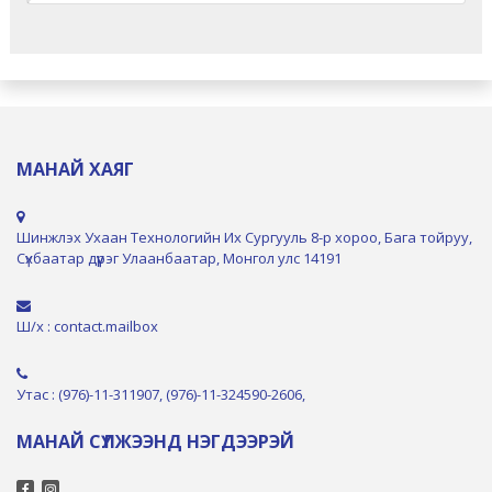
МАНАЙ ХАЯГ
Шинжлэх Ухаан Технологийн Их Сургууль 8-р хороо, Бага тойруу,
Сүхбаатар дүүрэг Улаанбаатар, Монгол улс 14191
Ш/х : contact.mailbox
Утас : (976)-11-311907, (976)-11-324590-2606,
МАНАЙ СҮЛЖЭЭНД НЭГДЭЭРЭЙ