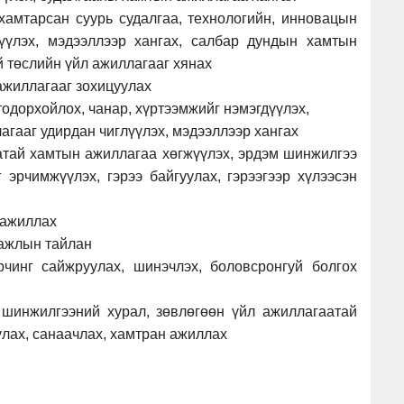
хамтарсан суурь судалгаа, технологийн, инновацын
зүүлэх, мэдээллээр хангах, салбар дундын хамтын
й төслийн үйл ажиллагааг хянах
ажиллагааг зохицуулах
тодорхойлох, чанар, хүртээмжийг нэмэгдүүлэх,
агааг удирдан чиглүүлэх, мэдээллээр хангах
атай хамтын ажиллагаа хөгжүүлэх, эрдэм шинжилгээ
г эрчимжүүлэх, гэрээ байгуулах, гэрээгээр хүлээсэн
 ажиллах
 ажлын тайлан
рчинг сайжруулах, шинэчлэх, боловсронгуй болгох
шинжилгээний хурал, зөвлөгөөн үйл ажиллагаатай
улах, санаачлах, хамтран ажиллах