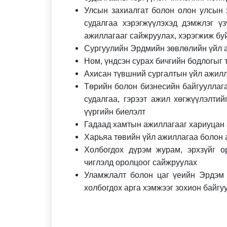
Улсын захиалгат болон олон улсын 
судалгаа хэрэгжүүлэхэд дэмжлэг ү
ажиллагааг сайжруулах, хэрэгжиж бу
Сургуулийн Эрдмийн зөвлөлийн үйл 
Ном, үндсэн сурах бичгийн бодлогыг 
Ахисан түвшний сургалтын үйл ажилл
Төрийн болон бизнесийн байгууллаг
судалгаа, гэрээт ажил хөгжүүлэлтий
үүргийн биелэлт
Гадаад хамтын ажиллагааг хариуцан
Харьяа төвийн үйл ажиллагаа болон
Холбогдох дүрэм журам, эрхзүйг о
чиглэлд оролцоог сайжруулах
Уламжлалт болон цаг үеийн Эрдэм 
холбогдох арга хэмжээг зохион байгу