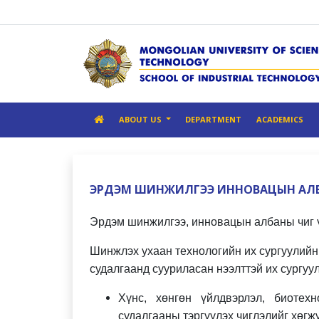
ABOUT US
DEPARTMENT
ACADEMICS
ЭРДЭМ ШИНЖИЛГЭЭ ИННОВАЦЫН АЛ
Эрдэм шинжилгээ, инновацын албаны чиг 
Шинжлэх ухаан технологийн их сургуулийн 
судалгаанд сууриласан нээлттэй их сургуу
Хүнс, хөнгөн үйлдвэрлэл, биоте
судалгааны тэргүүлэх чиглэлийг хөгж