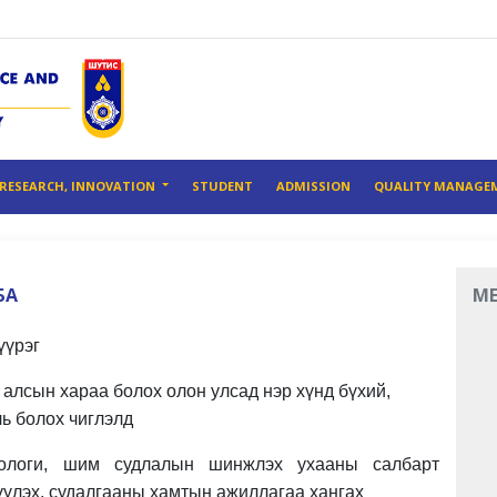
RESEARCH, INNOVATION
STUDENT
ADMISSION
QUALITY MANAGE
БА
M
үүрэг
алсын хараа болох олон улсад нэр хүнд бүхий,
ль болох чиглэлд
хнологи, шим судлалын шинжлэх ухааны салбарт
үүлэх, судалгааны хамтын ажиллагаа хангах