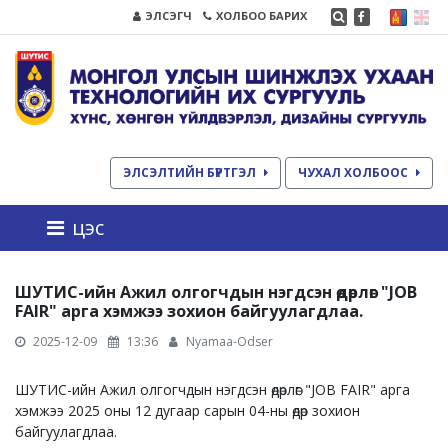
ЭЛСЭГЧ
ХОЛБОО БАРИХ
ЭЛСЭЛТИЙН БҮРТГЭЛ
ЧУХАЛ ХОЛБООС
цэс
ШУТИС-ийн Ажил олгогчдын нэгдсэн өдөрлөг "JOB
FAIR" арга хэмжээ зохион байгуулагдлаа.
2025-12-09
13:36
Nyamaa-Odser
ШУТИС-ийн Ажил олгогчдын нэгдсэн өдөрлөг "JOB FAIR" арга
хэмжээ 2025 оны 12 дугаар сарын 04-ны өдөр зохион
байгуулагдлаа.