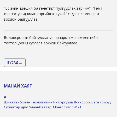
“Ёс зүйн төлөвшил ба генетикт тулгуурлах зарчим”, “Гэмт
хэргээс урьдчилан сэргийлэх тухай” сэдэвт семинарыг
зохион байгууллаа.
Боловсролын байгууллагын чанарын менежментийн
тогтолцооны сургалт зохион байгууллаа.
БУСАД ...
МАНАЙ ХАЯГ
Шинжлэх Ухаан Технологийн Их Сургууль 8-р хороо, Бага тойруу,
Сүхбаатар дүүрэг Улаанбаатар, Монгол улс 14191