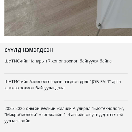
СҮҮЛД НЭМЭГДСЭН
ШУТИС-ийн Чанарын 7 хоног зохион байгуулж байна.
ШУТИС-ийн Ажил олгогчдын нэгдсэн өдөрлөг "JOB FAIR" арга
хэмжээ зохион байгуулагдлаа.
2025-2026 оны хичээлийн жилийн А улирал “Биотехнологи”,
“Микробиологи” мэргэжлийн 1-4 ангийн оюутнууд төгсөгчтэй
уулзалт хийв.