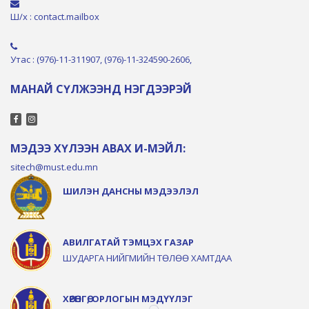
Ш/х : contact.mailbox
Утас : (976)-11-311907, (976)-11-324590-2606,
МАНАЙ СҮЛЖЭЭНД НЭГДЭЭРЭЙ
МЭДЭЭ ХҮЛЭЭН АВАХ И-МЭЙЛ:
sitech@must.edu.mn
ШИЛЭН ДАНСНЫ МЭДЭЭЛЭЛ
АВИЛГАТАЙ ТЭМЦЭХ ГАЗАР
ШУДАРГА НИЙГМИЙН ТӨЛӨӨ ХАМТДАА
ХӨРӨНГӨ, ОРЛОГЫН МЭДҮҮЛЭГ