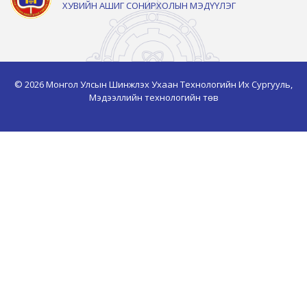
ХУВИЙН АШИГ СОНИРХОЛЫН МЭДҮҮЛЭГ
© 2026 Монгол Улсын Шинжлэх Ухаан Технологийн Их Сургууль,
Мэдээллийн технологийн төв