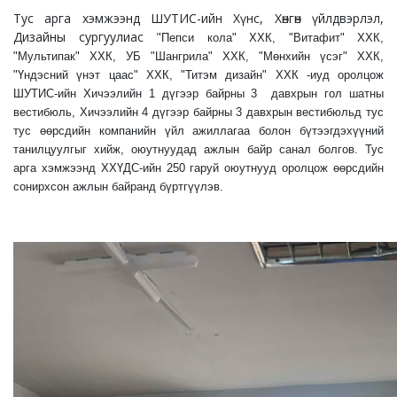
Тус арга хэмжээнд ШУТИС-ийн Хүнс, Хөнгөн үйлдвэрлэл,
Дизайны сургуулиас "
Пепси кола" ХХК, "Витафит" ХХК,
"Мультипак" ХХК, УБ "Шангрила" ХХК, "Мөнхийн үсэг" ХХК,
"Үндэсний үнэт цаас" ХХК, "Титэм дизайн" ХХК -иуд оролцож
ШУТИС-ийн Хичээлийн 1 дүгээр байрны 3 давхрын гол шатны
вестибюль, Хичээлийн 4 дүгээр байрны 3 давхрын вестибюльд тус
тус өөрсдийн компанийн үйл ажиллагаа болон бүтээгдэхүүний
танилцуулгыг хийж, оюутнуудад ажлын байр санал болгов. Тус
арга хэмжээнд ХХҮДС-ийн 250 гаруй оюутнууд оролцож өөрсдийн
сонирхсон ажлын байранд бүртгүүлэв.