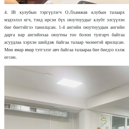
4. IB
кулубын тэргүүлэгч О.Лхамжав клубын талаарх
мэдээлэл өгч, тэнд ирсэн бүх оюутнуудыг клубт элсүүлэн
бие биетэйгээ танилцсан. 1-4 ангийн оюутнуудын ангийн
дарга нар ангийнхаа оюутны тоо болон тулгарч байгаа
асуудлаа хэрхэн шийдэж байгаа талаар чөлөөтэй ярилцсан.
Мөн ямар ямар тэтгэлэг авч байгаа талаараа бие биедээ хэлж
өгсөн.