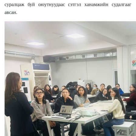
суралцаж буй оюутнуудаас сэтгэл ханамжийн судалгааг
авсан.