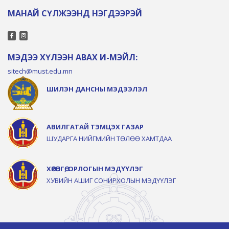
МАНАЙ СҮЛЖЭЭНД НЭГДЭЭРЭЙ
МЭДЭЭ ХҮЛЭЭН АВАХ И-МЭЙЛ:
sitech@must.edu.mn
ШИЛЭН ДАНСНЫ МЭДЭЭЛЭЛ
АВИЛГАТАЙ ТЭМЦЭХ ГАЗАР
ШУДАРГА НИЙГМИЙН ТӨЛӨӨ ХАМТДАА
ХӨРӨНГӨ, ОРЛОГЫН МЭДҮҮЛЭГ
ХУВИЙН АШИГ СОНИРХОЛЫН МЭДҮҮЛЭГ