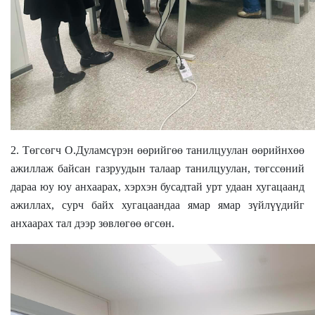
2
. Төгсөгч О.Дуламсүрэн өөрийгөө танилцуулан өөрийнхөө
ажиллаж байсан газруудын талаар танилцуулан, төгссөний
дараа юу юу анхаарах, хэрхэн бусадтай урт удаан хугацаанд
ажиллах, сурч байх хугацаандаа ямар ямар зүйлүүдийг
анхаарах тал дээр зөвлөгөө өгсөн.