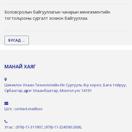
Боловсролын байгууллагын чанарын менежментийн
тогтолцооны сургалт зохион байгууллаа.
БУСАД ...
МАНАЙ ХАЯГ
Шинжлэх Ухаан Технологийн Их Сургууль 8-р хороо, Бага тойруу,
Сүхбаатар дүүрэг Улаанбаатар, Монгол улс 14191
Ш/х : contact.mailbox
Утас : (976)-11-311907, (976)-11-324590-2606,