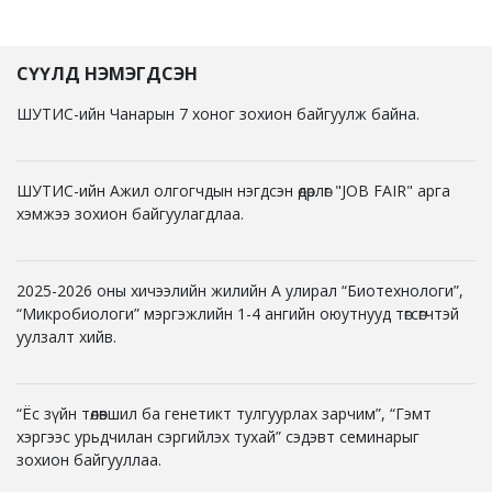
СҮҮЛД НЭМЭГДСЭН
ШУТИС-ийн Чанарын 7 хоног зохион байгуулж байна.
ШУТИС-ийн Ажил олгогчдын нэгдсэн өдөрлөг "JOB FAIR" арга
хэмжээ зохион байгуулагдлаа.
2025-2026 оны хичээлийн жилийн А улирал “Биотехнологи”,
“Микробиологи” мэргэжлийн 1-4 ангийн оюутнууд төгсөгчтэй
уулзалт хийв.
“Ёс зүйн төлөвшил ба генетикт тулгуурлах зарчим”, “Гэмт
хэргээс урьдчилан сэргийлэх тухай” сэдэвт семинарыг
зохион байгууллаа.