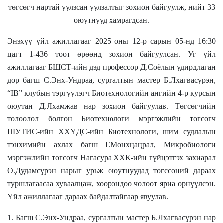
төгсөгч нартай уулзсан уулзалтыг зохион байгуулж, нийт 33
оюутнууд хамрагдсан.
Энэхүү үйл ажиллагааг 2025 оны 12-р сарын 05-нд 16:30
цагт 1-436 тоот өрөөнд зохион байгуулсан. Уг үйл
ажиллагааг БШСТ-ийн дэд профессор Д.Соёлын удирдлаган
дор багш С.Энх-Ундраа, сургалтын мастер Б.Лхагвасүрэн,
“IB” клубын тэргүүлэгч Биотехнологийн ангийн 4-р курсын
оюутан Д.Лхамжав нар зохион байгуулав. Төгсөгчийн
төлөөлөл болгон Биотехнологи мэргэжлийн төгсөгч
ШУТИС-ийн ХХҮДС-ийн Биотехнологи, шим судлалын
тэнхимийн ахлах багш Г.Мөнхцацрал, Микробиологи
мэргэжлийн төгсөгч Нагасура ХХК-ийн гүйцэтгэх захиарал
О.Дудамсүрэн нарыг урьж оюутнуудад төгссөний дараах
туршлагаасаа хуваалцаж, хоорондоо чөлөөт яриа өрнүүлсэн.
Үйл ажиллагааг дараах байдалтайгаар явуулав.
1. Багш С.Энх-Ундраа, сургалтын мастер Б.Лхагвасүрэн нар