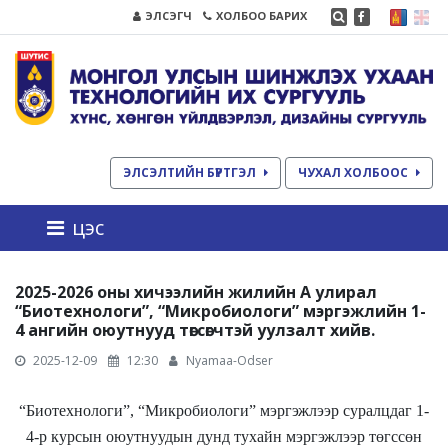
ЭЛСЭГЧ
ХОЛБОО БАРИХ
ЭЛСЭЛТИЙН БҮРТГЭЛ
ЧУХАЛ ХОЛБООС
цэс
2025-2026 оны хичээлийн жилийн А улирал
“Биотехнологи”, “Микробиологи” мэргэжлийн 1-
4 ангийн оюутнууд төгсөгчтэй уулзалт хийв.
2025-12-09
12:30
Nyamaa-Odser
“Биотехнологи”, “Микробиологи” мэргэжлээр суралцдаг 1-
4-р курсын оюутнуудын дунд тухайн мэргэжлээр төгссөн