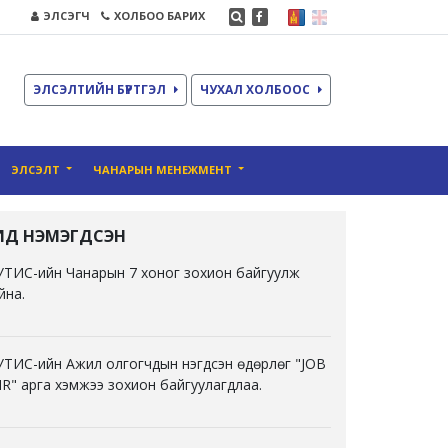
ЭЛСЭГЧ
ХОЛБОО БАРИХ
ЭЛСЭЛТИЙН БҮРТГЭЛ
ЧУХАЛ ХОЛБООС
ЭЛСЭЛТ
ЧАНАРЫН МЕНЕЖМЕНТ
ҮҮЛД НЭМЭГДСЭН
ТИС-ийн Чанарын 7 хоног зохион байгуулж
йна.
ТИС-ийн Ажил олгогчдын нэгдсэн өдөрлөг "JOB
IR" арга хэмжээ зохион байгуулагдлаа.