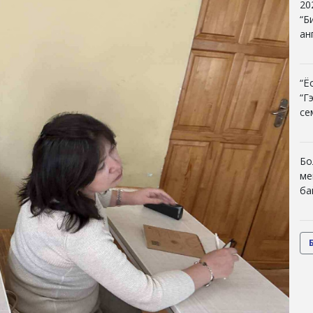
20
“Б
ан
“Ё
“Г
се
Бо
ме
ба