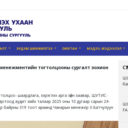
ГАЛТ
ЭРДЭМ ШИНЖИЛГЭЭ
ОЮУТАН
МЭДЭЭ, МЭДЭЭЛЭЛ
менежментийн тогтолцооны сургалт зохион
С
ШУ
ба
олцоо- шаардлага, хэрэглэх арга зүйн заавар, ШУТИС-
д дотоод аудит хийх талаар 2025 оны 10 дугаар сарын 24-
ШУ
гээр байрны 319 тоот өрөөнд Чанарын менежер У.Батчулуун
FA