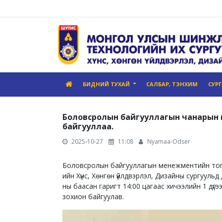
БИДНИЙ ТУХАЙ
САЛБАР, ТЭНХИМ
СУР
Боловсролын байгууллагын чанарын 
байгууллаа.
2025-10-27
11:08
Nyamaa-Odser
Боловсролын байгууллагын менежментийн тогт
ийн Хүнс, Хөнгөн үйлдвэрлэл, Дизайны сургууль
ны баасан гаригт 14:00 цагаас хичээлийн 1 дү
зохион байгуулав.