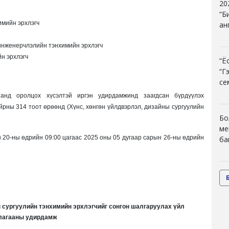
20
“Б
имийн эрхлэгч
ан
инженерчлэлийн тэнхимийн эрхлэгч
н эрхлэгч
“Ё
“Г
се
танд оролцох хүсэлтэй иргэн удирдамжинд заагдсан бүрдүүлэх
рны 314 тоот өрөөнд (Хүнс, хөнгөн үйлдвэрлэл, дизайны сургуулийн
Бо
ме
н 20-ны өдрийн 09:00 цагаас 2025 оны 05 дугаар сарын 26-ны өдрийн
ба
 сургуулийн тэнхимийн эрхлэгчийг сонгон шалгаруулах үйл
лагааны удирдамж