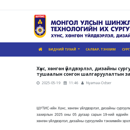
БИДНИЙ ТУХАЙ
САЛБАР, ТЭНХИМ
СУР
Хүнс, хөнгөн үйлдвэрлэл, дизайны су
тушаалын сонгон шалгаруулалтын з
2025-05-19
11:46
Nyamaa-Odser
ШУТИС-ийн Хүнс, хөнгөн үйлдвэрлэл, дизайны сургуул
захирлын 2025 оны 05 дугаар сарын 19-ний өдрийн
хөнгөн үйлдвэрлэл, дизайны сургуулийн тэнхимийн эрхл