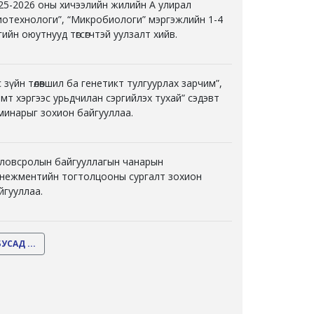
25-2026 оны хичээлийн жилийн А улирал
иотехнологи”, “Микробиологи” мэргэжлийн 1-4
гийн оюутнууд төгсөгчтэй уулзалт хийв.
с зүйн төлөвшил ба генетикт тулгуурлах зарчим”,
эмт хэргээс урьдчилан сэргийлэх тухай” сэдэвт
минарыг зохион байгууллаа.
ловсролын байгууллагын чанарын
нежментийн тогтолцооны сургалт зохион
йгууллаа.
БУСАД ...