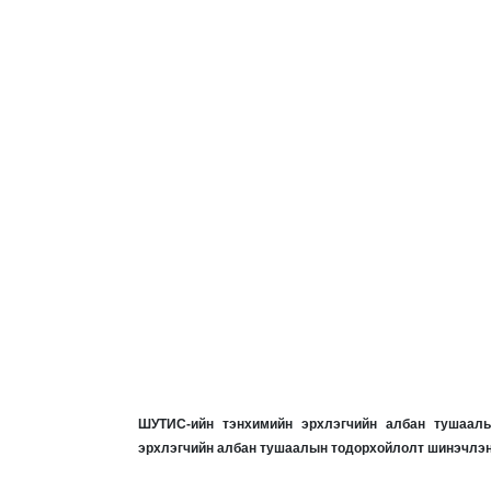
ШУТИС-ийн тэнхимийн эрхлэгчийн албан тушаалын
эрхлэгчийн албан тушаалын тодорхойлолт шинэчлэн 