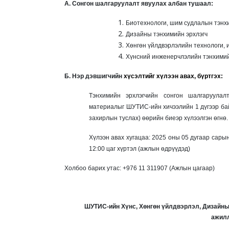
А. Сонгон шалгаруулалт явуулах албан тушаал:
Биотехнологи, шим судлалын
тэнх
Дизайны тэнхимийн эрхлэгч
Хөнгөн үйлдвэрлэлийн технологи, 
Хүнсний инженерчлэлийн тэнхимий
Б. Нэр дэвшигчийн
хүсэлтийг хүлээн авах, бүртгэх:
Тэнхимийн эрхлэгчийн сонгон шалгаруулал
материалыг ШУТИС-ийн хичээлийн 1 дүгээр бай
захирлын туслах) өөрийн биеэр хүлээлгэн өгнө.
Хүлээн авах хугацаа: 2025 оны 05 дугаар сары
12:00 цаг хүртэл
(ажлын өдрүүдэд)
Холбоо барих утас: +976 11 311907 (Ажлын цагаар)
ШУТИС-ийн Хүнс, Хөнгөн үйлдвэрлэл, Дизайны
ажил