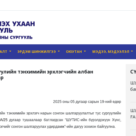
ГАЛТ
ЭРДЭМ ШИНЖИЛГЭЭ
ОЮУТАН
МЭДЭЭ, МЭДЭЭЛЭЛ
ргуулийн тэнхимийн эрхлэгчийн албан
С
ар
ШУ
ба
2025 оны 05 дугаар сарын 19-ний өдөр
ШУ
ийн тэнхимийн эрхлэгч нарын сонгон шалгаруулалтыг тус сургуулийн
FA
А/25
дугаар тушаалаар батлагдсан “ШУТИС-ийн бүрэлдэхүүн Хүнс,
эгчийг сонгон шалгаруулах удирдамж”-ийн дагуу зохион байгуулна.