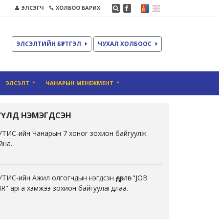
ЭЛСЭГЧ
ХОЛБОО БАРИХ
ЭЛСЭЛТИЙН БҮРТГЭЛ
ЧУХАЛ ХОЛБООС
ЭЛСЭЛТ
ЧАНАРЫН МЕНЕЖМЕНТ
ҮҮЛД НЭМЭГДСЭН
ТИС-ийн Чанарын 7 хоног зохион байгуулж
йна.
ТИС-ийн Ажил олгогчдын нэгдсэн өдөрлөг "JOB
IR" арга хэмжээ зохион байгуулагдлаа.