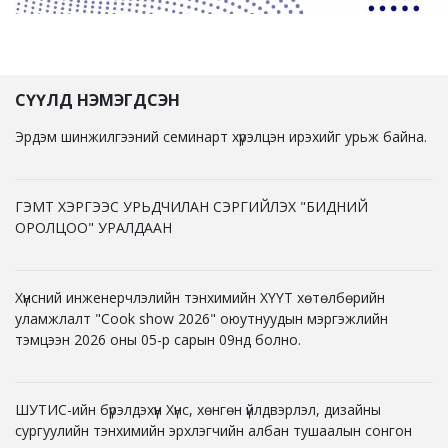
СҮҮЛД НЭМЭГДСЭН
Эрдэм шинжилгээний семинарт хүрэлцэн ирэхийг урьж байна.
ГЭМТ ХЭРГЭЭС УРЬДЧИЛАН СЭРГИЙЛЭХ "БИДНИЙ
ОРОЛЦОО" УРАЛДААН
Хүнсний инженерчлэлийн тэнхимийн ХҮҮТ хөтөлбөрийн
уламжлалт "Cook show 2026" оюутнуудын мэргэжлийн
тэмцээн 2026 оны 05-р сарын 09нд болно.
ШУТИС-ийн бүрэлдэхүүн Хүнс, хөнгөн үйлдвэрлэл, дизайны
сургуулийн тэнхимийн эрхлэгчийн албан тушаалын сонгон