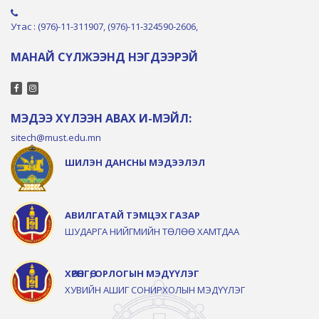
Утас : (976)-11-311907, (976)-11-324590-2606,
МАНАЙ СҮЛЖЭЭНД НЭГДЭЭРЭЙ
МЭДЭЭ ХҮЛЭЭН АВАХ И-МЭЙЛ:
sitech@must.edu.mn
ШИЛЭН ДАНСНЫ МЭДЭЭЛЭЛ
АВИЛГАТАЙ ТЭМЦЭХ ГАЗАР
ШУДАРГА НИЙГМИЙН ТӨЛӨӨ ХАМТДАА
ХӨРӨНГӨ, ОРЛОГЫН МЭДҮҮЛЭГ
ХУВИЙН АШИГ СОНИРХОЛЫН МЭДҮҮЛЭГ