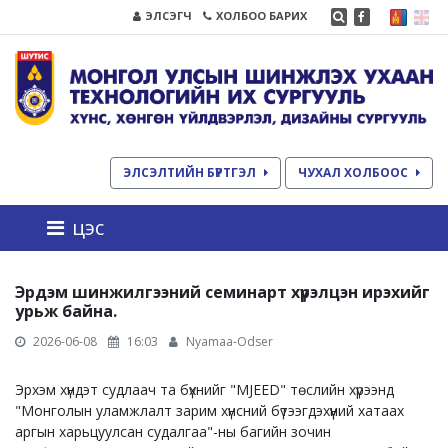
ЭЛСЭГЧ
ХОЛБОО БАРИХ
ЭЛСЭЛТИЙН БҮРТГЭЛ
ЧУХАЛ ХОЛБООС
цэс
Эрдэм шинжилгээний семинарт хүрэлцэн ирэхийг
урьж байна.
2026-06-08
16:03
Nyamaa-Odser
Эрхэм хүндэт судлаач та бүхнийг "MJEED" төслийн хүрээнд
"Монголын уламжлалт зарим хүнсний бүтээгдэхүүний хатаах
аргын харьцуулсан судалгаа"-ны багийн зочин