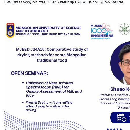
профессоруудын нээлттэй семинарт оролцохыг урьж байна.