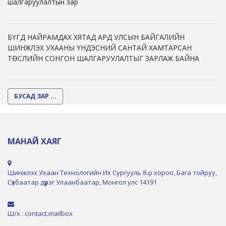
шалгаруулалтын зар
БҮГД НАЙРАМДАХ ХЯТАД АРД УЛСЫН БАЙГАЛИЙН
ШИНЖЛЭХ УХААНЫ ҮНДЭСНИЙ САНТАЙ ХАМТАРСАН
ТӨСЛИЙН СОНГОН ШАЛГАРУУЛАЛТЫГ ЗАРЛАЖ БАЙНА
БУСАД ЗАР ...
МАНАЙ ХАЯГ
Шинжлэх Ухаан Технологийн Их Сургууль 8-р хороо, Бага тойруу,
Сүхбаатар дүүрэг Улаанбаатар, Монгол улс 14191
Ш/х : contact.mailbox