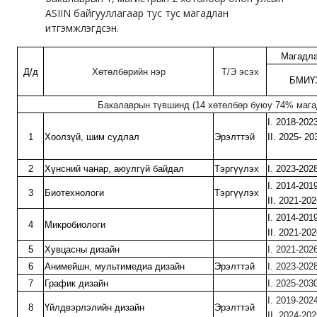
ASIIN байгууллагаар тус тус магадлан
итгэмжлэгдсэн.
Магадла
Д/д
Хөтөлбөрийн нэр
Т/Э эсэх
БМИҮЗ
Бакалаврын түвшинд (14 хөтөлбөр буюу 74% мага
I. 201
1
Хоолзүй, шим судлал
Эрэлттэй
II. 2025-
2
Хүнсний чанар, аюулгүй байдал
Тэргүүлэх
I. 2023-202
I. 201
3
Биотехнологи
Тэргүүлэх
II. 2021-2
I. 201
4
Микробиологи
II. 2021-
5
Хувцасны дизайн
I. 202
6
Анимейшн, мультимедиа дизайн
Эрэлттэй
I. 2023-202
7
График дизайн
I. 2025-203
I. 201
8
Үйлдвэрлэлийн дизайн
Эрэлттэй
II. 2024-20