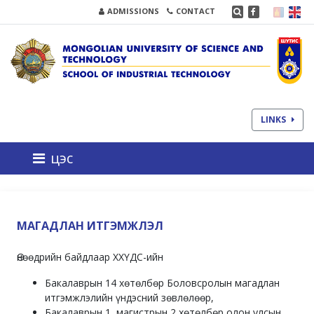
ADMISSIONS
CONTACT
LINKS
цэс
МАГАДЛАН ИТГЭМЖЛЭЛ
Өнөөдрийн байдлаар ХХҮДС-ийн
Бакалаврын 14 хөтөлбөр Боловсролын магадлан
итгэмжлэлийн үндэсний зөвлөлөөр,
Бакалаврын 1, магистрын 2 хөтөлбөр олон улсын