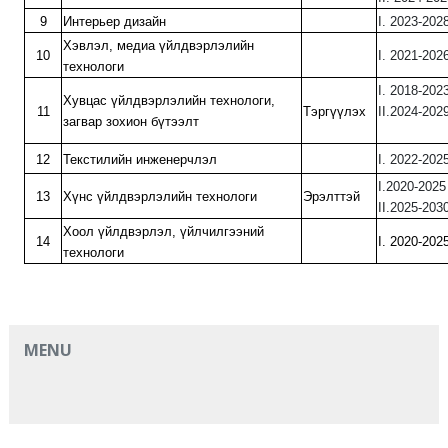
9
Интерьер дизайн
I. 2023-202
Хэвлэл, медиа үйлдвэрлэлийн
10
I. 202
технологи
I. 201
Хувцас үйлдвэрлэлийн технологи,
11
Тэргүүлэх
II.202
загвар зохион бүтээлт
12
Текстилийн инженерчлэл
I. 202
I.202
13
Хүнс үйлдвэрлэлийн технологи
Эрэлттэй
II.2025-203
Хоол үйлдвэрлэл, үйлчилгээний
14
I. 202
технологи
MENU