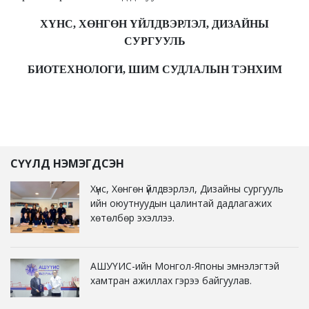
ХҮНС, ХӨНГӨН ҮЙЛДВЭРЛЭЛ, ДИЗАЙНЫ
СУРГУУЛЬ
БИОТЕХНОЛОГИ, ШИМ СУДЛАЛЫН ТЭНХИМ
СҮҮЛД НЭМЭГДСЭН
Хүнс, Хөнгөн үйлдвэрлэл, Дизайны сургууль
ийн оюутнуудын цалинтай дадлагажих
хөтөлбөр эхэллээ.
АШУҮИС-ийн Монгол-Японы эмнэлэгтэй
хамтран ажиллах гэрээ байгуулав.