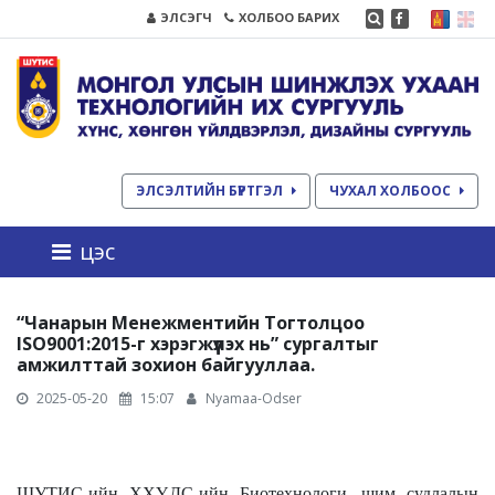
ЭЛСЭГЧ
ХОЛБОО БАРИХ
ЭЛСЭЛТИЙН БҮРТГЭЛ
ЧУХАЛ ХОЛБООС
цэс
“Чанарын Менежментийн Тогтолцоо
ISO9001:2015-г хэрэгжүүлэх нь” сургалтыг
амжилттай зохион байгууллаа.
2025-05-20
15:07
Nyamaa-Odser
ШУТИС-ийн ХХҮДС-ийн Биотехнологи, шим судлалын