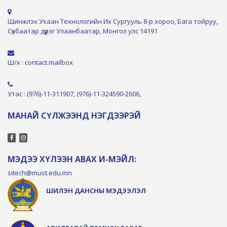
Шинжлэх Ухаан Технологийн Их Сургууль 8-р хороо, Бага тойруу,
Сүхбаатар дүүрэг Улаанбаатар, Монгол улс 14191
Ш/х : contact.mailbox
Утас : (976)-11-311907, (976)-11-324590-2606,
МАНАЙ СҮЛЖЭЭНД НЭГДЭЭРЭЙ
МЭДЭЭ ХҮЛЭЭН АВАХ И-МЭЙЛ:
sitech@must.edu.mn
ШИЛЭН ДАНСНЫ МЭДЭЭЛЭЛ