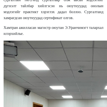
дүгнэлт тайлбар хийлгэсэн нь оюутнуудад онолын
мэдлэгийг практикт хэрэглэх дадал боллоо. Сургалтанд
хамрагдсан оюутнуудад сертификат олгов.
Хамтран ажилласан магистр оюутан Э.Уранчимэгт талархал
илэрхийлье.