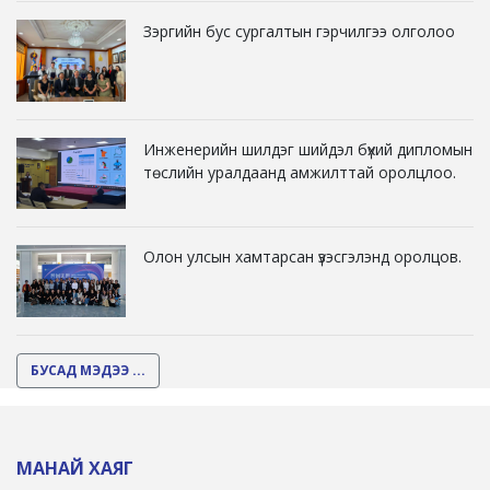
Зэргийн бус сургалтын гэрчилгээ олголоо
Инженерийн шилдэг шийдэл бүхий дипломын
төслийн уралдаанд амжилттай оролцлоо.
Олон улсын хамтарсан үзэсгэлэнд оролцов.
БУСАД МЭДЭЭ ...
МАНАЙ ХАЯГ