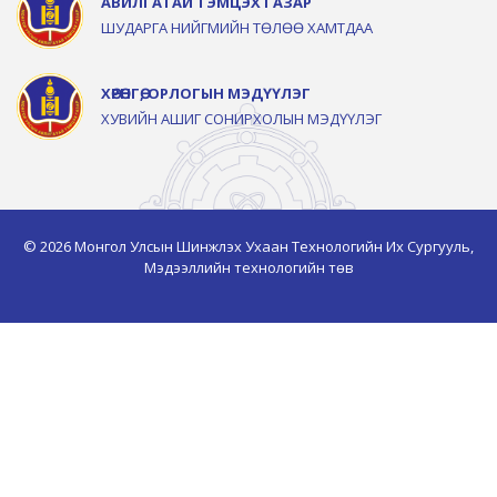
АВИЛГАТАЙ ТЭМЦЭХ ГАЗАР
ШУДАРГА НИЙГМИЙН ТӨЛӨӨ ХАМТДАА
ХӨРӨНГӨ, ОРЛОГЫН МЭДҮҮЛЭГ
ХУВИЙН АШИГ СОНИРХОЛЫН МЭДҮҮЛЭГ
© 2026 Монгол Улсын Шинжлэх Ухаан Технологийн Их Сургууль,
Мэдээллийн технологийн төв