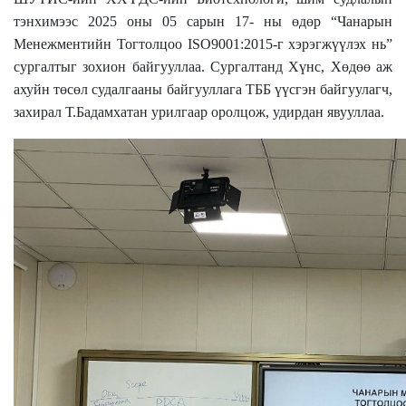
тэнхимээс 2025 оны 05 сарын 17- ны өдөр “
Чанарын
Менежментийн Тогтолцоо ISO9001:2015-г хэрэгжүүлэх нь”
сургалтыг зохион байгууллаа. Сургалтанд Хүнс, Хөдөө аж
ахуйн төсөл судалгааны байгууллага ТББ үүсгэн байгуулагч,
захирал Т.Бадамхатан урилгаар оролцож, удирдан явууллаа.