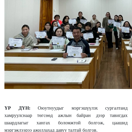
ҮР ДҮН:
Оюутнуудыг мэргэшүүлэх сургалтанд
хамруулснаар төгсөөд ажлын байран дээр тавигдах
шаардлагыг хангах боломжтой болгож, цаашид
мэргэжлээрээ ажиллахад давуу талтай болгов.