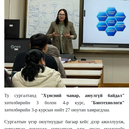
Ту сургалтанд "
Хүнсний чанар, аюулгүй байдал"
хөтөлбөрийн 3 болон 4-р курс, "
Биотехнологи"
хөтөлбөрийн 3-р курсын нийт 27 оюутан хамрагдлаа.
Сургалтын үеэр оюутнуудыг багаар кейс дээр ажиллуулж,
сургалтын төгсгөлд сургалтаар олж авсан мэдлэгийг