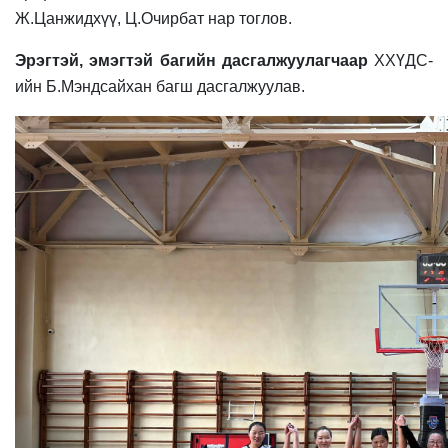
Ж.Цанжидхүү, Ц.Очирбат нар тоглов.
Эрэгтэй, эмэгтэй багийн дасгалжуулагчаар
ХХҮДС-
ийн Б.Мэндсайхан багш дасгалжуулав.