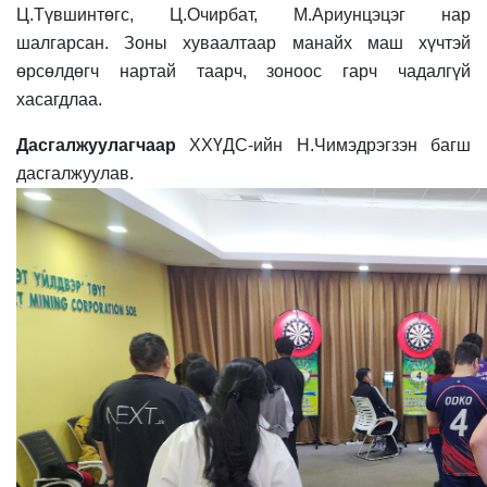
Ц.Түвшинтөгс, Ц.Очирбат, М.Ариунцэцэг нар
шалгарсан. Зоны хуваалтаар манайх маш хүчтэй
өрсөлдөгч нартай таарч, зоноос гарч чадалгүй
хасагдлаа.
Дасгалжуулагчаар
ХХҮДС-ийн Н.Чимэдрэгзэн багш
дасгалжуулав.