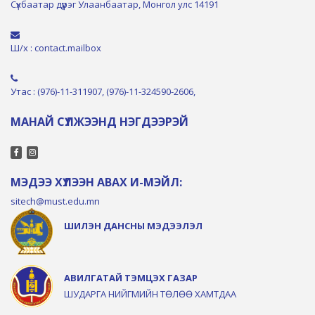
Сүхбаатар дүүрэг Улаанбаатар, Монгол улс 14191
Ш/х : contact.mailbox
Утас : (976)-11-311907, (976)-11-324590-2606,
МАНАЙ СҮЛЖЭЭНД НЭГДЭЭРЭЙ
МЭДЭЭ ХҮЛЭЭН АВАХ И-МЭЙЛ:
sitech@must.edu.mn
ШИЛЭН ДАНСНЫ МЭДЭЭЛЭЛ
АВИЛГАТАЙ ТЭМЦЭХ ГАЗАР
ШУДАРГА НИЙГМИЙН ТӨЛӨӨ ХАМТДАА