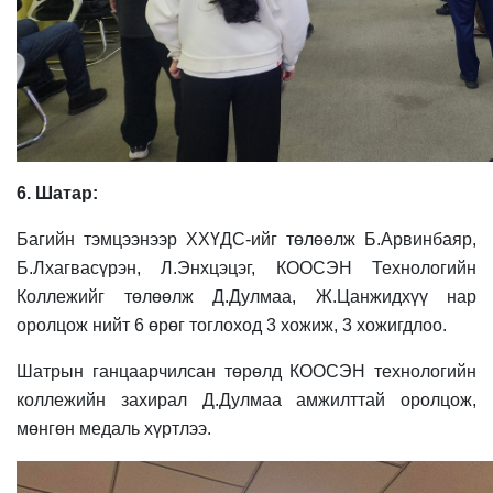
6. Шатар:
Багийн тэмцээнээр ХХҮДС-ийг төлөөлж Б.Арвинбаяр,
Б.Лхагвасүрэн, Л.Энхцэцэг, КООСЭН Технологийн
Коллежийг төлөөлж Д.Дулмаа, Ж.Цанжидхүү нар
оролцож нийт 6 өрөг тоглоход 3 хожиж, 3 хожигдлоо.
Шатрын ганцаарчилсан төрөлд КООСЭН технологийн
коллежийн захирал Д.Дулмаа амжилттай оролцож,
мөнгөн медаль хүртлээ.