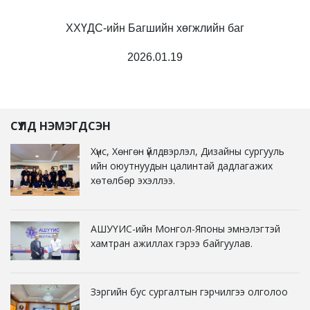
ХХҮДС-ийн Багшийн хөгжлийн баг
2026.01.19
СҮҮЛД НЭМЭГДСЭН
Хүнс, Хөнгөн үйлдвэрлэл, Дизайны сургууль
ийн оюутнуудын цалинтай дадлагажих
хөтөлбөр эхэллээ.
АШУҮИС-ийн Монгол-Японы эмнэлэгтэй
хамтран ажиллах гэрээ байгуулав.
Зэргийн бус сургалтын гэрчилгээ олголоо