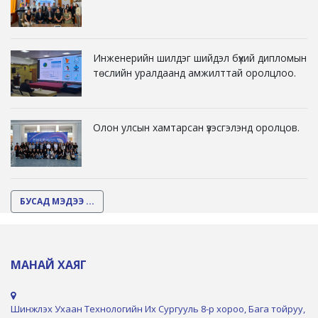
Инженерийн шилдэг шийдэл бүхий дипломын
төслийн уралдаанд амжилттай оролцлоо.
Олон улсын хамтарсан үзэсгэлэнд оролцов.
БУСАД МЭДЭЭ ...
МАНАЙ ХАЯГ
Шинжлэх Ухаан Технологийн Их Сургууль 8-р хороо, Бага тойруу,