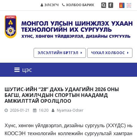
ЭЛСЭГЧ
ХОЛБОО БАРИХ
ЭЛСЭЛТИЙН БҮРТГЭЛ
ЧУХАЛ ХОЛБООС
цэс
ШУТИС-ИЙН “28” ДАХЬ УДААГИЙН 2026 ОНЫ
БАГШ, АЖИЛЧДЫН СПОРТЫН НААДАМД
АМЖИЛТТАЙ ОРОЛЦЛОО
2026-01-21
16:20
Nyamaa-Odser
Хүнс, хөнгөн үйлдвэрлэл, дизайны сургууль (ХХҮДС) нь
КООСЭН технологийн коллежийн сургуультай хамтран