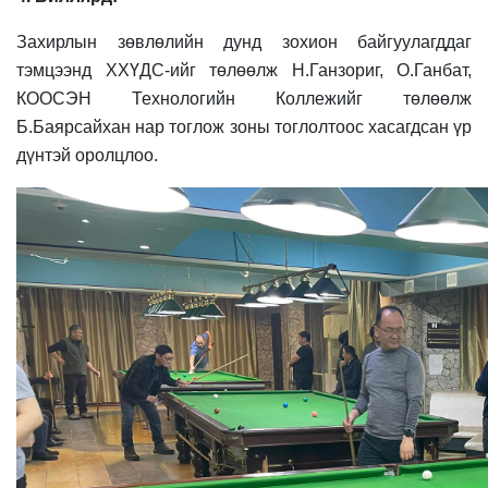
Захирлын зөвлөлийн дунд зохион байгуулагддаг
тэмцээнд ХХҮДС-ийг төлөөлж Н.Ганзориг, О.Ганбат,
КООСЭН Технологийн Коллежийг төлөөлж
Б.Баярсайхан нар тоглож зоны тоглолтоос хасагдсан үр
дүнтэй оролцлоо.