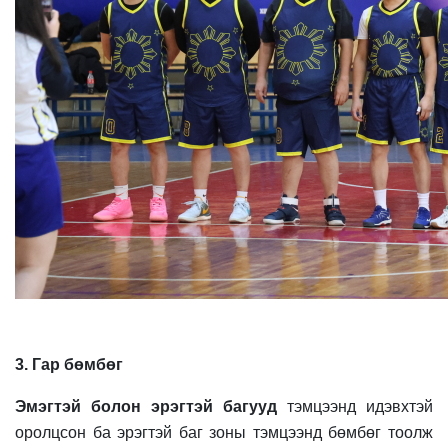
3. Гар бөмбөг
Эмэгтэй болон эрэгтэй багууд
тэмцээнд идэвхтэй
оролцсон ба эрэгтэй баг зоны тэмцээнд бөмбөг тоолж