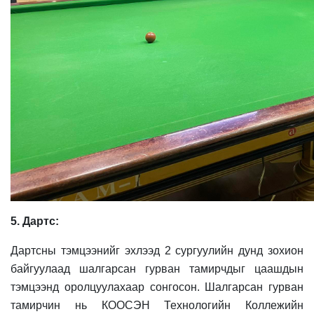
5. Дартс:
Дартсны тэмцээнийг эхлээд 2 сургуулийн дунд зохион
байгуулаад шалгарсан гурван тамирчдыг цаашдын
тэмцээнд оролцуулахаар сонгосон. Шалгарсан гурван
тамирчин нь КООСЭН Технологийн Коллежийн