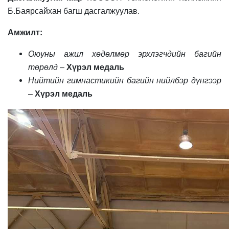
Б.Баярсайхан багш дасгалжуулав.
Амжилт:
Оюуны ажил хөдөлмөр эрхлэгчдийн багийн
төрөлд
–
Хүрэл медаль
Нийтийн гимнастикийн багийн нийлбэр дүнгээр
–
Хүрэл медаль