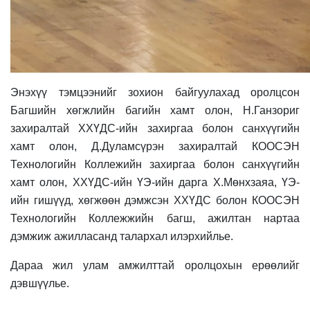
Энэхүү тэмцээнийг зохион байгуулахад оролцсон
Багшийн хөгжлийн багийн хамт олон, Н.Ганзориг
захиралтай ХХҮДС-ийн захиргаа болон санхүүгийн
хамт олон, Д.Дуламсүрэн захиралтай КООСЭН
Технологийн Коллежийн захиргаа болон санхүүгийн
хамт олон, ХХҮДС-ийн ҮЭ-ийн дарга Х.Мөнхзаяа, ҮЭ-
ийн гишүүд, хөгжөөн дэмжсэн ХХҮДС болон КООСЭН
Технологийн Коллежжийн багш, ажилтан нартаа
дэмжиж ажилласанд талархал илэрхийлье.
Дараа жил улам амжилттай оролцохын ерөөлийг
дэвшүүлье.