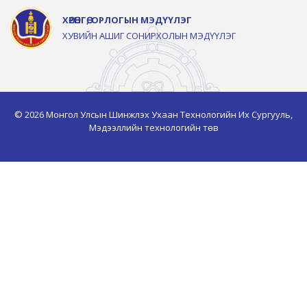
ХӨРӨНГӨ, ОРЛОГЫН МЭДҮҮЛЭГ
ХУВИЙН АШИГ СОНИРХОЛЫН МЭДҮҮЛЭГ
© 2026 Монгол Улсын Шинжлэх Ухаан Технологийн Их Сургууль,
Мэдээллийн технологийн төв