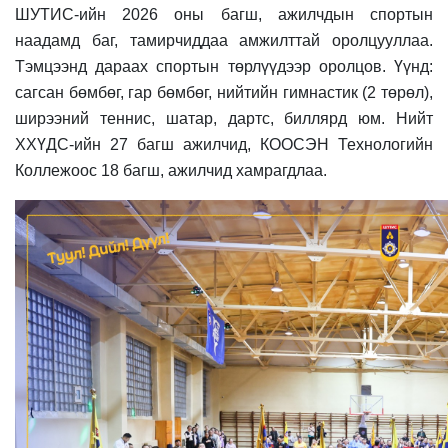
ШУТИС-ийн 2026 оны багш, ажилчдын спортын
наадамд баг, тамирчиддаа амжилттай оролцууллаа.
Тэмцээнд дараах спортын төрлүүдээр оролцов. Үүнд:
сагсан бөмбөг, гар бөмбөг, нийтийн гимнастик (2 төрөл),
ширээний теннис, шатар, дартс, биллярд юм. Нийт
ХХҮДС-ийн 27 багш ажилчид, КООСЭН Технологийн
Коллежоос 18 багш, ажилчид хамрагдлаа.