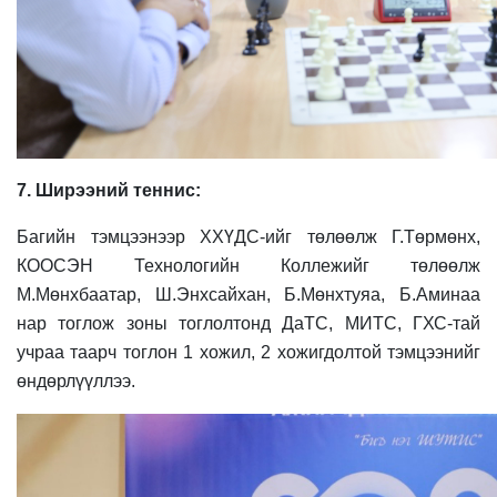
7. Ширээний теннис:
Багийн тэмцээнээр ХХҮДС-ийг төлөөлж Г.Төрмөнх,
КООСЭН Технологийн Коллежийг төлөөлж
М.Мөнхбаатар, Ш.Энхсайхан, Б.Мөнхтуяа, Б.Аминаа
нар тоглож зоны тоглолтонд ДаТС, МИТС, ГХС-тай
учраа таарч тоглон 1 хожил, 2 хожигдолтой тэмцээнийг
өндөрлүүллээ.