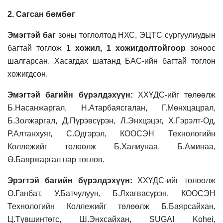
2. Сагсан бөмбөг
Эмэгтэй баг
зоны тоглолтод НХС, ЭЦТС сургуулиудын
багтай тоглож
1 хожил, 1 хожигдолтойгоор
зоноос
шалгарсан. Хасагдах шатанд БАС-ийн багтай тоглон
хожигдсон.
Эмэгтэй багийн бүрэлдэхүүн:
ХХҮДС-ийг төлөөлж
Б.Насанжаргал, Н.Атарбаясгалан, Г.Мөнхцацрал,
Б.Золжаргал, Д.Пүрэвсүрэн, Л.Энхцэцэг, Х.Гэрэлт-Од,
Р.Алтанхуяг, С.Одгэрэл, КООСЭН Технологийн
Коллежийг төлөөлж Б.Халиунаа, Б.Аминаа,
Ө.Баяржаргал нар тоглов.
Эрэгтэй багийн бүрэлдэхүүн:
ХХҮДС-ийг төлөөлж
О.Ганбат, У.Батчулуун, Б.Лхагвасүрэн, КООСЭН
Технологийн Коллежийг төлөөлж Б.Баярсайхан,
Ц.Түвшинтөгс, Ш.Энхсайхан, SUGAI Kohei,