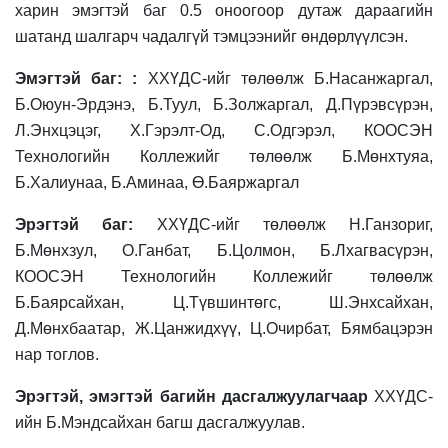
харин эмэгтэй баг 0.5 оноогоор дутаж дараагийн
шатанд шалгарч чадалгүй тэмцээнийг өндөрлүүлсэн.
Эмэгтэй баг: :
ХХҮДС-ийг төлөөлж Б.Насанжаргал,
Б.Оюун-Эрдэнэ, Б.Туул, Б.Золжаргал, Д.Пүрэвсүрэн,
Л.Энхцэцэг, Х.Гэрэлт-Од, С.Одгэрэл, КООСЭН
Технологийн Коллежийг төлөөлж Б.Мөнхтуяа,
Б.Халиунаа, Б.Аминаа, Ө.Баяржаргал
Эрэгтэй баг:
ХХҮДС-ийг төлөөлж Н.Ганзориг,
Б.Мөнхзул, О.Ганбат, Б.Цолмон, Б.Лхагвасүрэн,
КООСЭН Технологийн Коллежийг төлөөлж
Б.Баярсайхан, Ц.Түвшинтөгс, Ш.Энхсайхан,
Д.Мөнхбаатар, Ж.Цанжидхүү, Ц.Очирбат, Бямбацэрэн
нар тоглов.
Эрэгтэй, эмэгтэй багийн дасгалжуулагчаар
ХХҮДС-
ийн Б.Мэндсайхан багш дасгалжуулав.