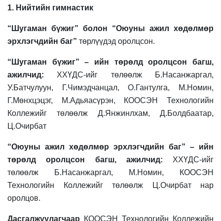
1. Нийтийн гимнастик
“Шугаман бүжиг” болон “Оюуны ажил хөдөлмөр
эрхлэгчдийн баг”
төрлүүдэд оролцсон.
“Шугаман бүжиг” – ийн төрөлд оролцсон багш,
ажилчид:
ХХҮДС-ийг төлөөлж
Б.Насанжаргал,
У.Батчулуун, Г.Чимэдчанцал, О.Гантулга, М.Номин,
Г.Мөнхцэцэг, М.Адьяасүрэн, КООСЭН Технологийн
Коллежийг төлөөлж Д.Янжинлхам, Д.Болдбаатар,
Ц.Очирбат
“Оюуны ажил хөдөлмөр эрхлэгчдийн баг” – ийн
төрөлд оролцсон багш, ажилчид:
ХХҮДС-ийг
төлөөлж
Б.Насанжаргал, М.Номин, КООСЭН
Технологийн Коллежийг төлөөлж Ц.Очирбат нар
оролцов.
Дасгалжуулагчаар
КООСЭН Технологийн Коллежийн