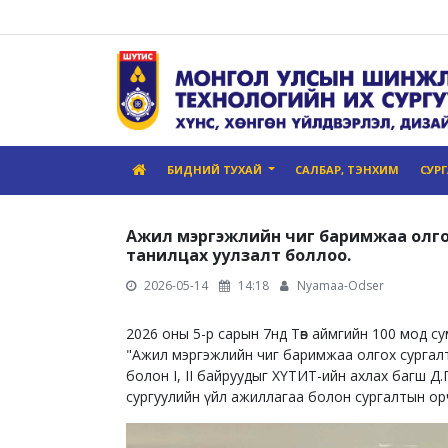
БИДНИЙ ТУХАЙ
САЛБАР, ТЭНХИМ
СУР
Ажил мэргэжлийн чиг баримжаа олго
танилцах уулзалт боллоо.
2026-05-14
14:18
Nyamaa-Odser
2026 оны 5-р сарын 7нд Төв аймгийн 100 мод су
"Ажил мэргэжлийн чиг баримжаа олгох сургал
болон I, II байруудыг ХҮТИТ-ийн ахлах багш Д
сургуулийн үйл ажиллагаа болон сургалтын о