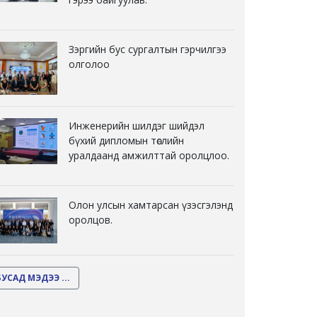
Зэргийн бус сургалтын гэрчилгээ
олголоо
Инженерийн шилдэг шийдэл
бүхий дипломын төслийн
уралдаанд амжилттай оролцлоо.
Олон улсын хамтарсан үзэсгэлэнд
оролцов.
БУСАД МЭДЭЭ ...