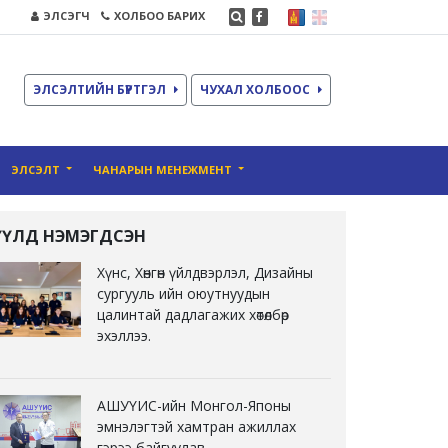
ЭЛСЭГЧ
ХОЛБОО БАРИХ
ЭЛСЭЛТИЙН БҮРТГЭЛ
ЧУХАЛ ХОЛБООС
ЭЛСЭЛТ
ЧАНАРЫН МЕНЕЖМЕНТ
ҮҮЛД НЭМЭГДСЭН
Хүнс, Хөнгөн үйлдвэрлэл, Дизайны
сургууль ийн оюутнуудын
цалинтай дадлагажих хөтөлбөр
эхэллээ.
АШУҮИС-ийн Монгол-Японы
эмнэлэгтэй хамтран ажиллах
гэрээ байгуулав.