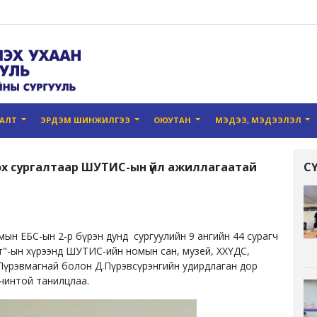
ГАЛТ
ЭРДЭМ ШИНЖИЛГЭЭ
ОЮУТАН
МЭДЭЭ, МЭДЭЭЛЭЛ
х сургалтаар ШУТИС-ын үйл ажиллагаатай
С
мын ЕБС-ын 2-р бүрэн дунд сургуулийн 9 ангийн 44 сурагч
т"-ын хүрээнд ШУТИС-ийн номын сан, музей, ХХҮДС,
.Пүрэвмагнай болон Д.Пүрэвсүрэнгийн удирдлаган дор
рчинтой танилцлаа.