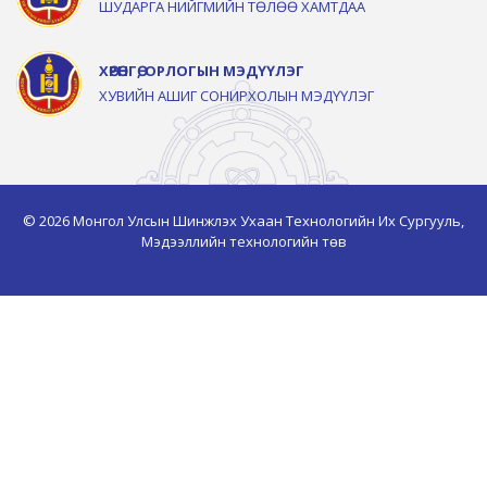
ШУДАРГА НИЙГМИЙН ТӨЛӨӨ ХАМТДАА
ХӨРӨНГӨ, ОРЛОГЫН МЭДҮҮЛЭГ
ХУВИЙН АШИГ СОНИРХОЛЫН МЭДҮҮЛЭГ
© 2026 Монгол Улсын Шинжлэх Ухаан Технологийн Их Сургууль,
Мэдээллийн технологийн төв