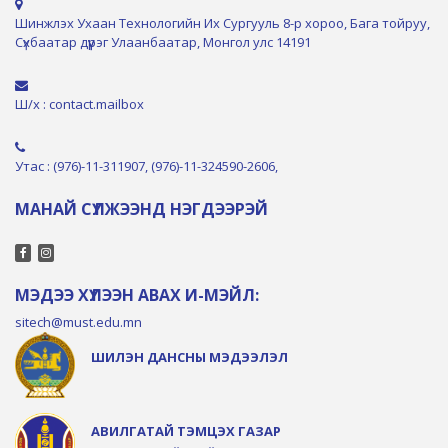
Шинжлэх Ухаан Технологийн Их Сургууль 8-р хороо, Бага тойруу,
Сүхбаатар дүүрэг Улаанбаатар, Монгол улс 14191
Ш/х : contact.mailbox
Утас : (976)-11-311907, (976)-11-324590-2606,
МАНАЙ СҮЛЖЭЭНД НЭГДЭЭРЭЙ
МЭДЭЭ ХҮЛЭЭН АВАХ И-МЭЙЛ:
sitech@must.edu.mn
ШИЛЭН ДАНСНЫ МЭДЭЭЛЭЛ
АВИЛГАТАЙ ТЭМЦЭХ ГАЗАР