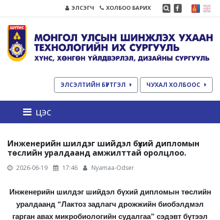
ЭЛСЭГЧ
ХОЛБОО БАРИХ
ЭЛСЭЛТИЙН БҮРТГЭЛ
ЧУХАЛ ХОЛБООС
цэс
Инженерийн шилдэг шийдэл бүхий дипломын
төслийн уралдаанд амжилттай оролцлоо.
2026-06-19
17:46
Nyamaa-Odser
Инженерийн шилдэг шийдэл бүхий дипломын төслийн
уралдаанд “Лактоз задлагч дрожжийн биобэлдмэл
гарган авах микробиологийн судалгаа” сэдэвт бүтээл