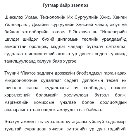
Гутгаар байр эзэллээ
Шинжлэх Ухаан, Технологийн Их Сургуулийн Хүнс, Хөнгөн
Үйлдвэрлэл, Дизайны сургуулийн Хүнсний чанар, аюулгүй
байдал хөтөлбөрийн төгсөгч Б.Энхзаяа нь “Инженерийн
шилдэг шийдэл бүхий дипломын төслийн уралдаан”-д
амжилттай оролцож, мэдлэг чадвар, бүтээлч сэтгэлгээ,
судалгаа шинжилгээний ажлын үр дүнгээ өндөр түвшинд
танилцуулсанд халуун баяр хүргэе.
Түүний “Лактоз задлагч дрожжийн биобэлдмэл гарган авах
микробиологийн судалгаа” сэдэвт дипломын төсөл нь
шинэлэг санаа, судалгааны ач холбогдол, практик
хэрэглээний боломжийг хослуулсан бүтээл болж,
мэргэжлийн комиссын үнэлгээ болон оролцогчдын
анхаарлыг татсан онцлох ажлуудын нэг байлаа.
Энэхүү амжилт нь суралцах хугацааны уйгагүй хөдөлмөр,
тууштай суралцсан хичээл зүтгэлийн үр дүн төдийгүй,