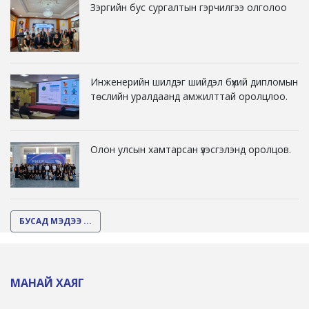
Зэргийн бус сургалтын гэрчилгээ олголоо
Инженерийн шилдэг шийдэл бүхий дипломын
төслийн уралдаанд амжилттай оролцлоо.
Олон улсын хамтарсан үзэсгэлэнд оролцов.
БУСАД МЭДЭЭ ...
МАНАЙ ХАЯГ