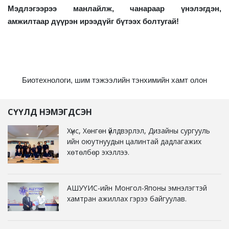
Мэдлэгээрээ манлайлж, чанараар үнэлэгдэн,
амжилтаар дүүрэн ирээдүйг бүтээх болтугай!
Биотехнологи, шим тэжээлийн тэнхимийн хамт олон
СҮҮЛД НЭМЭГДСЭН
Хүнс, Хөнгөн үйлдвэрлэл, Дизайны сургууль
ийн оюутнуудын цалинтай дадлагажих
хөтөлбөр эхэллээ.
АШУҮИС-ийн Монгол-Японы эмнэлэгтэй
хамтран ажиллах гэрээ байгуулав.