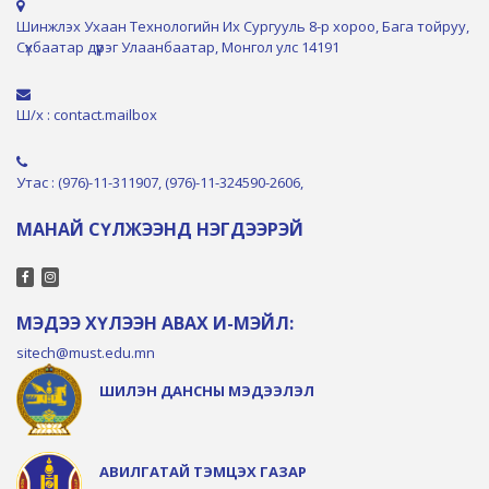
Шинжлэх Ухаан Технологийн Их Сургууль 8-р хороо, Бага тойруу,
Сүхбаатар дүүрэг Улаанбаатар, Монгол улс 14191
Ш/х : contact.mailbox
Утас : (976)-11-311907, (976)-11-324590-2606,
МАНАЙ СҮЛЖЭЭНД НЭГДЭЭРЭЙ
МЭДЭЭ ХҮЛЭЭН АВАХ И-МЭЙЛ:
sitech@must.edu.mn
ШИЛЭН ДАНСНЫ МЭДЭЭЛЭЛ
АВИЛГАТАЙ ТЭМЦЭХ ГАЗАР