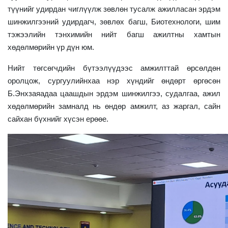
түүнийг удирдан чиглүүлж зөвлөн тусалж ажилласан эрдэм
шинжилгээний удирдагч, зөвлөх багш, Биотехнологи, шим
тэжээлийн тэнхимийн нийт багш ажилтны хамтын
хөдөлмөрийн үр дүн юм.
Нийт төгсөгчдийн бүтээлүүдээс амжилттай өрсөлдөн
оролцож, сургуулийнхаа нэр хүндийг өндөрт өргөсөн
Б.Энхзаяадаа цаашдын эрдэм шинжилгээ, судалгаа, ажил
хөдөлмөрийн замналд нь өндөр амжилт, аз жаргал, сайн
сайхан бүхнийг хүсэн ерөөе.